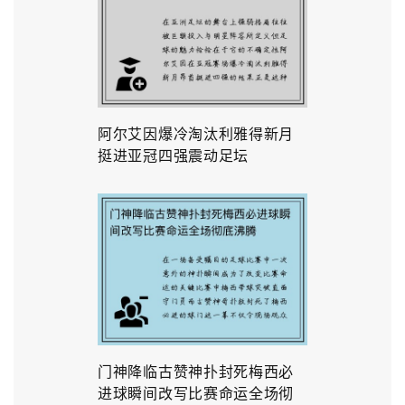
阿尔艾因爆冷淘汰利雅得新月
挺进亚冠四强震动足坛
门神降临古赞神扑封死梅西必
进球瞬间改写比赛命运全场彻