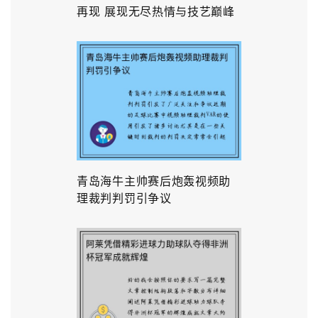
再现 展现无尽热情与技艺巅峰
青岛海牛主帅赛后炮轰视频助
理裁判判罚引争议