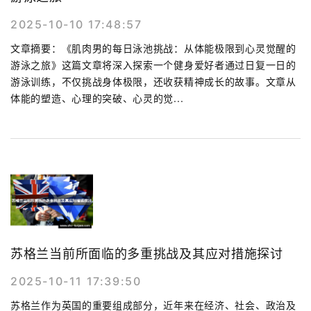
2025-10-10 17:48:57
文章摘要：《肌肉男的每日泳池挑战：从体能极限到心灵觉醒的
游泳之旅》这篇文章将深入探索一个健身爱好者通过日复一日的
游泳训练，不仅挑战身体极限，还收获精神成长的故事。文章从
体能的塑造、心理的突破、心灵的觉...
苏格兰当前所面临的多重挑战及其应对措施探讨
2025-10-11 17:39:50
苏格兰作为英国的重要组成部分，近年来在经济、社会、政治及