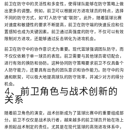
前卫在防守中的灵活性和多变性，使得球队能够在防守策略上做
出更多的调整。例如，前卫可以根据对方进攻球员的特点，选择
不同的防守方式，如“盯人防守”或“联防”。此外，随着篮球比赛
对速度和敏捷性的要求不断提高，前卫在防守端的快速反应和位
置感知也成为关键因素。前卫通过高强度的防守，不仅可以有效
限制对方进攻，还能够通过反击转化为进攻机会。
前卫在防守中的协作意识尤为重要。现代篮球强调团队防守，而
不仅仅依赖于单一球员的表现。前卫需要与其他球员密切配合，
进行有效的换防和协防。这种协同防守策略要求前卫不仅具备个
人防守能力，还要具有出色的团队意识和协作能力。防守中的沟
通和默契，可以极大地提高球队的防守效率，并减少对方的得分
机会。
4、前卫角色与战术创新的
关系
随着前卫角色的演变，战术创新成为了篮球比赛中的重要组成部
分。前卫不仅仅是战术执行者，越来越多的前卫球员开始在场上
承担起战术制定的责任。尤其是在现代篮球的高效进攻体系中，