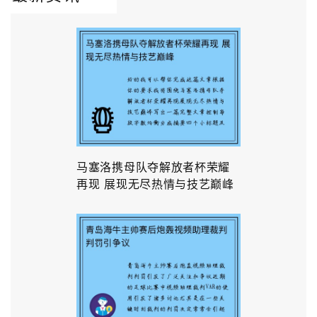
马塞洛携母队夺解放者杯荣耀
再现 展现无尽热情与技艺巅峰