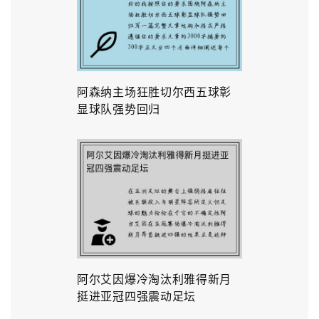
阿森纳主场狂胜切尔西五球彰
显球队强势回归
阿尔艾因爆冷淘汰利雅得新月
挺进亚冠四强震动足坛