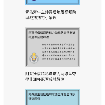
青岛海牛主帅赛后炮轰视频助
理裁判判罚引争议
阿莱凭借精彩进球力助球队夺
得非洲杯冠军成就辉煌