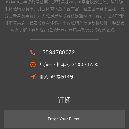
kaiyun支持多终端使用，您可通过kaiyun平台快速进入，随时随
地体验精彩赛事。开云体育下载内容丰富，涵盖国际赛事直播、比
分更新与赛事资讯。无论是足球联赛还是篮球冠军赛，开云APP都
能带来高清、稳定的观看体验。平台还结合数据分析功能，助您更
深入了解比赛过程。选择开云，开启高效便捷的观赛之旅。
13594780072
礼拜一 - 礼拜六: 07:00 - 17:00
邵武市匹搂坡14号
订阅
Enter Your E-mail