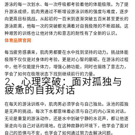
游泳的每一次划水、每一次呼吸都考验着他的体能极限。为了提
升游泳成绩，肌肉男通过不断增设游泳训练的强度与难度，逐步
向更高目标挑战。从起初的一百米到逐渐突破五百米甚至更长的
游泳距离，他每一次的突破都充满着对自我极限的不断超越。这
种艰苦的训练也让他对体力和意志的耐性有了全新的认识。
体育品牌官网
每当疲劳感袭来，肌肉男都要在水中找到坚持的动力。挑战体能
极限不仅仅是对身体的考验，更是对心智的磨砺。在游泳的过程
中，他不仅能提升体力，增强心肺功能，同时也锻炼了意志力，
学会了如何在极限状态下找到继续前行的力量。
2、心理突破：面对孤独与
疲惫的自我对话
在每天的游泳训练中，肌肉男必须学会与自己独处。泳池的孤独
是无声的挑战，每次下水都意味着必须与自己的内心深处对话。
无论是重复的游泳动作，还是水中划破宁静的水花声，都让他逐
渐走向与自己对话的境地。在这种寂静的环境下，他学会了面对
自己的恐惧与不安，也学会了如何通过努力去解决问题。