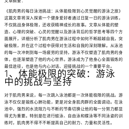
文章摘要：
《肌肉男的每日泳池挑战：从体能极限到心灵觉醒的游泳之旅》
这篇文章将深入探索一个健身爱好者通过日复一日的游泳训练，
不仅挑战身体极限，还收获精神成长的故事。文章从体能的塑
造、心理的突破、心灵的觉醒以及游泳背后的哲学思考等四个方
面展开，详细分析了肌肉男在游泳过程中如何不断超越自我，突
破极限，并在这个过程中获得对生活和自我的深刻理解。从泳池
的每一次冲刺到每一场疲劳的坚持，游泳不仅塑造了肌肉男的身
体，也逐渐塑造了他的内心世界。游泳成为了他身心全面锻炼的
最佳途径，也是他与内心对话、迎接挑战的一个重要平台。
1、体能极限的突破：游泳
中的挑战与坚持
对于肌肉男来说，每一次跳入泳池都是一次体能极限的挑战。游
泳不仅仅是锻炼心肺功能，更是对全身肌肉群的全面调动。在泳
池中，强烈的水流阻力与不断的节奏切换让他的每一分努力都显
得尤为重要。特别是在进行蛙泳、自由泳和蝶泳等不同泳姿的训
练时，肌肉男不得不不断提高自己的耐力、力量和灵活性。