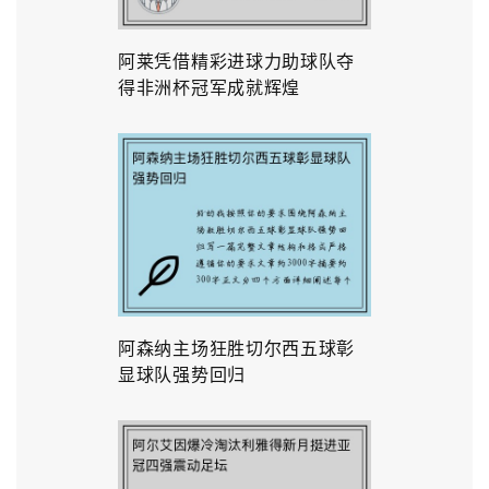
阿莱凭借精彩进球力助球队夺
得非洲杯冠军成就辉煌
阿森纳主场狂胜切尔西五球彰
显球队强势回归