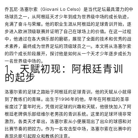
乔瓦尼·洛塞尔索（Giovani Lo Celso）是当代足坛最具潜力的中
场球员之一，从阿根廷天才少年到成为世界级中场的成长轨迹，
充满了奋斗与荣耀。他的职业生涯从阿根廷的足球青训开始，逐
步进入欧洲顶级联赛并证明了自己在球场上的价值。在这一过程
中，他通过在各大俱乐部的磨砺，展现了全面的技术和优秀的战
术素养，最终成为世界足坛的顶级球员之一。本文将从洛塞尔索
的四个成长阶段展开，探讨他是如何从一个天才少年逐步成长为
一名世界级中场的。
1、天赋初现：阿根廷青训
的起步
洛塞尔索的足球之路始于阿根廷的足球青训，他的天赋从小就得
到了教练们的青睐。出生于1996年的他，早年在阿根廷的圣菲
省度过了童年时光，凭借对足球的兴趣和天赋，他很快加入了阿
根廷老牌俱乐部纽维尔老男孩的青训系统。这里的足球环境非常
激烈，各类天才辈出，洛塞尔索从小便展现出了出众的球感和对
比赛节奏的把控力。作为一名攻击型中场，洛塞尔索在比赛中的
表现总能引起观众和教练的注意。