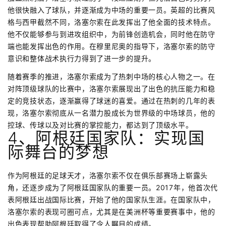
他很快融入了球队，并逐渐成为中场的重要一员。英超的比赛风
格与西甲截然不同，洛塞尔索在此发挥出了他全面的技术特点。
他不仅能够参与到进攻组织中，为前锋创造机会，同时他在防守
端也能发挥出色的作用。在穆里尼奥的指导下，洛塞尔索的防守
意识和整体战术执行力得到了进一步的提升。
随着赛季的推进，洛塞尔索成为了热刺中场的核心人物之一。在
对阵顶级球队的比赛中，洛塞尔索展现出了出色的抗压能力和稳
定的竞技状态，逐渐赢得了球迷的喜爱。通过在热刺的几年的表
现，洛塞尔索彻底从一名潜力股成长为世界级的中场球员，他的
控球、传球以及对比赛的掌控能力，都达到了顶级水平。
4、阿根廷国家队：实现国
际舞台的梦想
作为阿根廷的足球天才，洛塞尔索不仅在俱乐部赛场上崭露头
角，还逐步成为了阿根廷国家队的重要一员。2017年，他首次代
表阿根廷出战国际比赛，开始了他的国家队生涯。在国家队中，
洛塞尔索的表现可圈可点，尤其是在美洲杯等重要赛事中，他的
出色表现帮助阿根廷取得了令人瞩目的成绩。