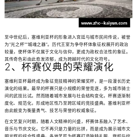
至中世纪后，塞维利亚杯的形象进入宫廷与城市民间传说，被誉
为“光之杯”“城魂之器”。历代王室为争夺杯体象征权展开的政治
较量，使杯体不仅属于文化与信仰，更成为政权合法性的象征。
其传奇色彩由此愈发浓郁，成为跨越时代的文化符号。
2、杯赛仪典的荣耀演化
塞维利亚杯最终成为象征竞技精神的荣耀奖杯，是一段漫长历史
演化的结果。最早的杯赛只是小规模的荣誉竞逐，多为城市骑士
间的武技比试。然而随着城市发展与社会结构变化，杯赛逐渐制
度化、规范化，形成地区性乃至跨区域的竞技盛典。塞维利亚杯
由此蜕变为衡量勇气、技艺与荣誉的权威象征。
在文艺复兴时期，随着人文精神的兴盛，杯赛体系融入了艺术、
音乐与节庆文化。它不再只是力量的比拼，而是成为展示城市文
明光辉的综合性盛典。各地艺匠为杯赛打造独特礼服、旗帜与纹