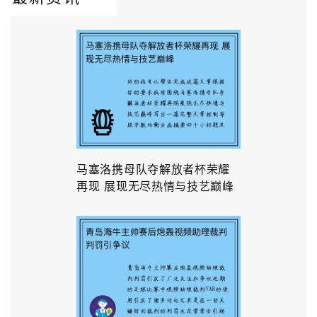
马塞洛携母队夺解放者杯荣耀
再现 展现无尽热情与技艺巅峰