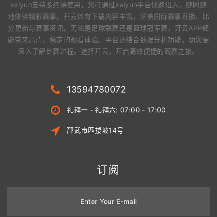
kaiyun支持多终端使用，您可通过kaiyun平台快速进入，随时随
地体验精彩赛事。开云体育下载内容丰富，涵盖国际赛事直播、比
分更新与赛事资讯。无论是足球联赛还是篮球冠军赛，开云APP都
能带来高清、稳定的观看体验。平台还结合数据分析功能，助您更
深入了解比赛过程。选择开云，开启高效便捷的观赛之旅。
13594780072
礼拜一 - 礼拜六: 07:00 - 17:00
邵武市匹搂坡14号
订阅
Enter Your E-mail