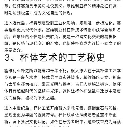
章，使杯赛兼具审美与礼仪意义。塞维利亚杯的精神象征在这一
时期达到极盛，成为文化自觉的体现。
进入近代后，杯赛制度受到工业化影响，规则进一步标准化，赛
事组织更具现代体系。塞维利亚杯在新技术传播中获得全球知名
度。它象征的不仅是比赛胜负，更是一种跨文化交流的精神枢
纽，是传统与现代交汇的产物，也促使杯赛成为连接不同文明的
重要媒介。
3、杯体艺术的工艺秘史
塞维利亚杯之所以能穿越千年不朽，很大原因在于其杯体工艺本
身即是一段艺术史。杯体最早以玄铁铸造，其纹饰以天文、神鸟
与太阳象征为核心，寓意光明与秩序。古匠人以秘法锻造，使杯
体具有超越时代的坚韧与光泽，这也让杯体在战乱与迁徙中屡度
失而复得，被视为不灭之器。
进入中世纪后，杯体工艺开始融入宗教元素，镶嵌宝石与彩釉，
呈现出更为华丽的视觉符号。杯体纹章依照统治者意志不断更
新，留下多层文化印记，如今在研究者眼中，这些纹章成为解读