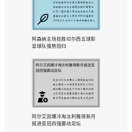
阿森纳主场狂胜切尔西五球彰
显球队强势回归
阿尔艾因爆冷淘汰利雅得新月
挺进亚冠四强震动足坛