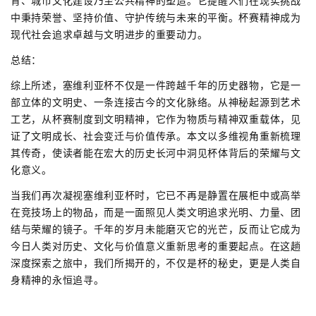
育、城市文化建设乃至公共精神的塑造。它提醒人们在现实挑战
中秉持荣誉、坚持价值、守护传统与未来的平衡。杯赛精神成为
现代社会追求卓越与文明进步的重要动力。
总结：
综上所述，塞维利亚杯不仅是一件跨越千年的历史器物，它是一
部立体的文明史、一条连接古今的文化脉络。从神秘起源到艺术
工艺，从杯赛制度到文明精神，它作为物质与精神双重载体，见
证了文明成长、社会变迁与价值传承。本文以多维视角重新梳理
其传奇，使读者能在宏大的历史长河中洞见杯体背后的荣耀与文
化意义。
当我们再次凝视塞维利亚杯时，它已不再是静置在展柜中或高举
在竞技场上的物品，而是一面照见人类文明追求光明、力量、团
结与荣耀的镜子。千年的岁月未能磨灭它的光芒，反而让它成为
今日人类对历史、文化与价值意义重新思考的重要起点。在这趟
深度探索之旅中，我们所揭开的，不仅是杯的秘史，更是人类自
身精神的永恒追寻。