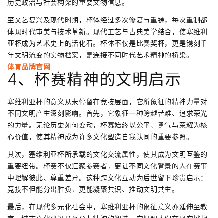
历史政治与社会构架的重要文物信息。
至文艺复兴及现代时期，杯体经过多次修复与重铸，每次重制都
体现时代审美与技术革新。现代工艺与古典美学结合，使塞维利
亚杯成为艺术史上的活化石。杯体不仅是比赛奖杯，更是镌刻千
年文明流变的实物档案，是连接不同时代艺术精神的桥梁。
体育品牌官网
4、杯赛精神的文明启示
塞维利亚杯的意义从未停留在竞技层面，它所象征的精神力量对
不同文明产生深刻影响。首先，它象征一种跨越苦难、追求荣光
的力量。无论历史如何变动，杯赛始终以公平、勇气与荣耀为核
心价值，使其精神成为许多文化塑造自我认同的重要参照。
其次，塞维利亚杯所承载的文化交流属性，使其成为文明互鉴的
重要纽带。杯赛不仅汇聚参赛者，更让不同文化背景的人在赛事
中理解彼此、尊重差异。这种跨文化互动为后世留下珍贵启示：
竞技不但能分出胜负，更能凝聚共识、推动文明共生。
最后，在现代多元化社会中，塞维利亚杯的象征意义亦延伸至教