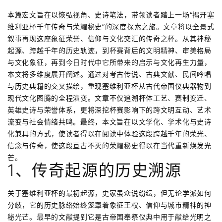
本篇宏文旨在以恢弘视角、史诗笔法，带领读者踏上一场“揭开塞
维利亚杯千年传奇与荣耀秘史”的深度探索之旅。文章将以全景式
叙事再现这座象征荣誉、信仰与文化交汇的传奇之杯。从其神秘
起源、跨越千年的历史轨迹，到杯赛背后的文明精神、审美格局
与文化象征，再到今日时代中它所带来的启示与文化再生力量，
本文将多维度展开阐述。通过对考古传说、古典文献、民间吟唱
与历史典籍的交叉描绘，重现塞维利亚杯从古代帝国仪典器物到
现代文化图腾的全程演变。文章不仅追溯杯体工艺、赛制变迁、
英雄史诗与荣誉体系，更将深挖杯赛影响下的跨文明互动、艺术
流变与社会情绪共鸣。最终，本文旨在以文学化、学术化与史诗
化兼具的方式，使读者得以在阅读中体验这段跨越千年的荣光、
信念与传奇，使这段亘古不灭的荣耀秘史得以在当代重新焕发光
芒。
1、传奇起源的历史溯源
关于塞维利亚杯的最初起源，史家虽众说纷纭，但无论学派如何
分歧，它的历史脉络始终笼罩着象征王权、信仰与城市精神的神
秘光芒。最早的文献提到它是古帝国奉祭仪典中用于献给光明之