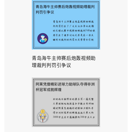
青岛海牛主帅赛后炮轰视频助
理裁判判罚引争议