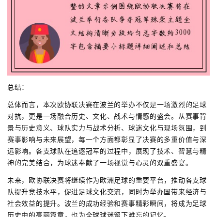
总结：
总体而言，本次欧协联决赛在波兰的举办不仅是一场激烈的足球
对抗，更是一场融合历史、文化、战术与情感的盛会。从赛事背
景与历史意义、球队实力与战术分析、球迷文化与现场氛围，到
赛事影响与未来展望，每一个方面都彰显了决赛的多重价值与深
远影响。各支球队在追逐冠军的过程中，展现了技术、智慧与精
神的完美结合，为球迷奉献了一场视觉与心灵的双重盛宴。
未来，欧协联决赛将继续作为欧洲足球的重要平台，推动各支球
队提升竞技水平，促进足球文化交流，同时为举办国带来经济与
社会效益的提升。波兰的成功经验和赛事精彩瞬间，将成为足球
历史中的亮丽篇章，也为全球球迷留下难忘的记忆。