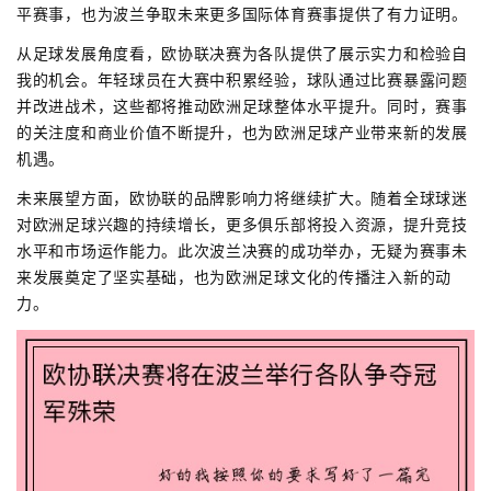
平赛事，也为波兰争取未来更多国际体育赛事提供了有力证明。
从足球发展角度看，欧协联决赛为各队提供了展示实力和检验自
我的机会。年轻球员在大赛中积累经验，球队通过比赛暴露问题
并改进战术，这些都将推动欧洲足球整体水平提升。同时，赛事
的关注度和商业价值不断提升，也为欧洲足球产业带来新的发展
机遇。
未来展望方面，欧协联的品牌影响力将继续扩大。随着全球球迷
对欧洲足球兴趣的持续增长，更多俱乐部将投入资源，提升竞技
水平和市场运作能力。此次波兰决赛的成功举办，无疑为赛事未
来发展奠定了坚实基础，也为欧洲足球文化的传播注入新的动
力。