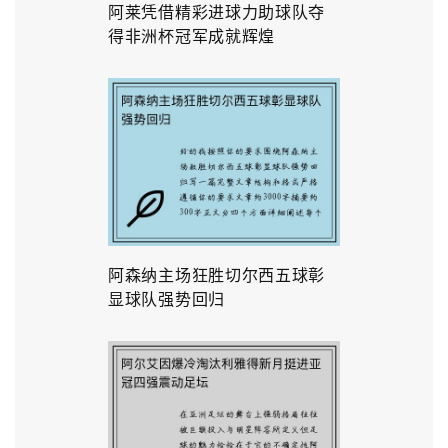
阿莱凭借精彩进球力助球队夺
得非洲杯冠军成就辉煌
阿森纳主场狂胜切尔西五球彰
显球队强势回归