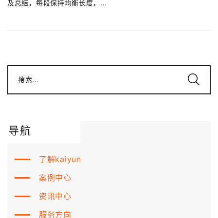
及总结，每段保持均衡长度，...
搜索...
导航
了解kaiyun
案例中心
资讯中心
服务方向