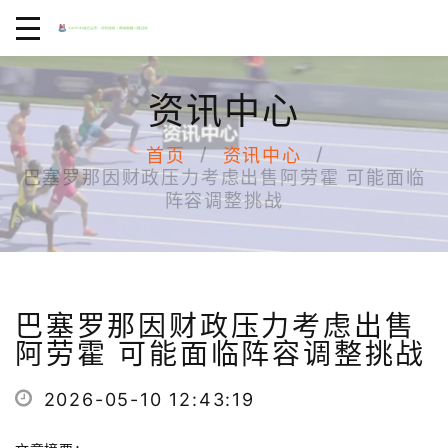
资讯中心
首页
资讯中心
巴塞罗那因财政压力考虑出售阿劳霍 可能面临
阵容调整挑战
巴塞罗那因财政压力考虑出售
阿劳霍 可能面临阵容调整挑战
2026-05-10 12:43:19