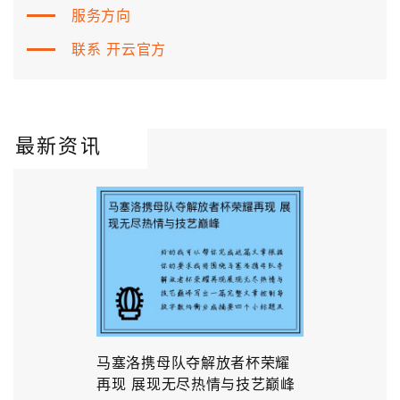
服务方向
联系 开云官方
最新资讯
马塞洛携母队夺解放者杯荣耀
再现 展现无尽热情与技艺巅峰