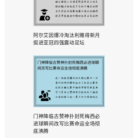
阿尔艾因爆冷淘汰利雅得新月
挺进亚冠四强震动足坛
门神降临古赞神扑封死梅西必
进球瞬间改写比赛命运全场彻
底沸腾