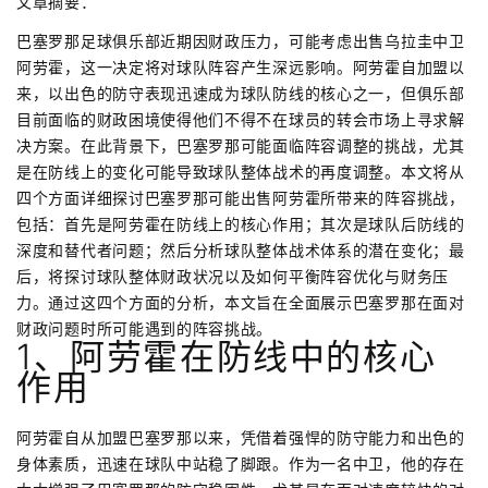
文章摘要：
巴塞罗那足球俱乐部近期因财政压力，可能考虑出售乌拉圭中卫
阿劳霍，这一决定将对球队阵容产生深远影响。阿劳霍自加盟以
来，以出色的防守表现迅速成为球队防线的核心之一，但俱乐部
目前面临的财政困境使得他们不得不在球员的转会市场上寻求解
决方案。在此背景下，巴塞罗那可能面临阵容调整的挑战，尤其
是在防线上的变化可能导致球队整体战术的再度调整。本文将从
四个方面详细探讨巴塞罗那可能出售阿劳霍所带来的阵容挑战，
包括：首先是阿劳霍在防线上的核心作用；其次是球队后防线的
深度和替代者问题；然后分析球队整体战术体系的潜在变化；最
后，将探讨球队整体财政状况以及如何平衡阵容优化与财务压
力。通过这四个方面的分析，本文旨在全面展示巴塞罗那在面对
财政问题时所可能遇到的阵容挑战。
1、阿劳霍在防线中的核心
作用
阿劳霍自从加盟巴塞罗那以来，凭借着强悍的防守能力和出色的
身体素质，迅速在球队中站稳了脚跟。作为一名中卫，他的存在