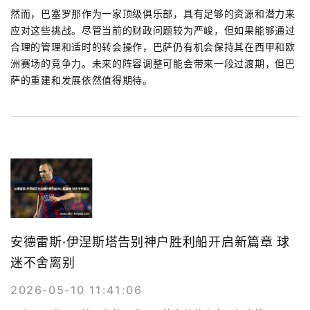
然而，巴塞罗那作为一家顶级俱乐部，具有足够的资源和潜力来
应对这些挑战。尽管当前的财政问题较为严峻，但如果能够通过
合理的管理和适时的转会操作，巴萨仍有机会保持其在西甲和欧
洲赛场的竞争力。未来的阵容调整可能会带来一段过渡期，但巴
萨的重建和发展依然值得期待。
安德雷斯·伊涅斯塔告别神户胜利船开启新篇章 球
迷不舍离别
2026-05-10 11:41:06