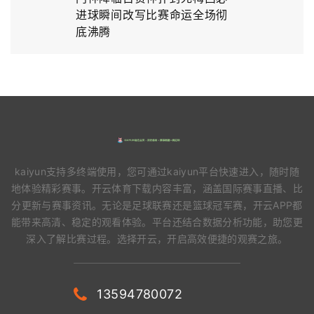
进球瞬间改写比赛命运全场彻
底沸腾
kaiyun支持多终端使用，您可通过kaiyun平台快速进入，随时随
地体验精彩赛事。开云体育下载内容丰富，涵盖国际赛事直播、比
分更新与赛事资讯。无论是足球联赛还是篮球冠军赛，开云APP都
能带来高清、稳定的观看体验。平台还结合数据分析功能，助您更
深入了解比赛过程。选择开云，开启高效便捷的观赛之旅。
13594780072