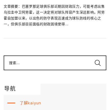
文章摘要：巴塞罗那足球俱乐部近期因财政压力，可能考虑出售
乌拉圭中卫阿劳霍，这一决定将对球队阵容产生深远影响。阿劳
霍自加盟以来，以出色的防守表现迅速成为球队防线的核心之
一，但俱乐部目前面临的财政困境使得...
搜索...
导航
了解kaiyun