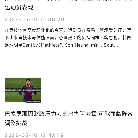
运动员表现
2026-05-10 10:36:20
在竞技体育高度职业化的今天，运动员在赛场上所承受的压力远
不止来自技术与体能层面，心理层面的负担同样不容忽视。韩国
足球明星entity["athlete","Son Heung-min","Sout...
巴塞罗那因财政压力考虑出售阿劳霍 可能面临阵容
调整挑战
2026-05-10 12:43:19