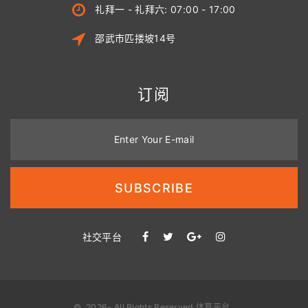
礼拜一 - 礼拜六: 07:00 - 17:00
邵武市匹搂坡14号
订阅
Enter Your E-mail
SUBSCRIBE
社交平台
©
2026
- All Rights Reserved
体育平台
.