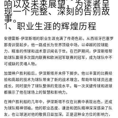
响以及未来展望，为读者呈
现一个完整、深刻的告别故
事。
1、职业生涯的辉煌历程
安德雷斯·伊涅斯塔的职业生涯充满了传奇色彩。从西班牙巴塞罗
那青训营起步，他一路成长为世界顶级中场，以卓越的控球能
力、精准的传球和战术意识闻名于世。在巴萨期间，伊涅斯塔帮
助球队赢得多次国内联赛和欧洲冠军联赛的冠军，成为球队中不
可或缺的灵魂人物。
加盟神户胜利船后，伊涅斯塔并未停下脚步。他以丰富的比赛经
验和高超的技术为球队带来了新的战术理念，帮助年轻球员迅速
成长，同时提升了球队整体的竞技水平。每一次关键传球和进球
都展示了他在球场上的智慧和影响力。
在神户胜利船的几年中，伊涅斯塔不仅在比赛中表现出色，还成
为球队精神领袖。他的职业态度、谦逊和团队精神深深感染了队
友，也让球迷对他的敬佩日益加深。正是这种全方位的影响力，