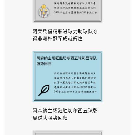
阿莱凭借精彩进球力助球队夺
得非洲杯冠军成就辉煌
阿森纳主场狂胜切尔西五球彰
显球队强势回归