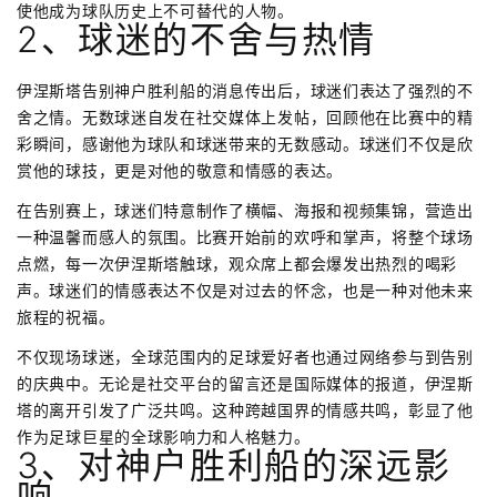
使他成为球队历史上不可替代的人物。
2、球迷的不舍与热情
伊涅斯塔告别神户胜利船的消息传出后，球迷们表达了强烈的不
舍之情。无数球迷自发在社交媒体上发帖，回顾他在比赛中的精
彩瞬间，感谢他为球队和球迷带来的无数感动。球迷们不仅是欣
赏他的球技，更是对他的敬意和情感的表达。
在告别赛上，球迷们特意制作了横幅、海报和视频集锦，营造出
一种温馨而感人的氛围。比赛开始前的欢呼和掌声，将整个球场
点燃，每一次伊涅斯塔触球，观众席上都会爆发出热烈的喝彩
声。球迷们的情感表达不仅是对过去的怀念，也是一种对他未来
旅程的祝福。
不仅现场球迷，全球范围内的足球爱好者也通过网络参与到告别
的庆典中。无论是社交平台的留言还是国际媒体的报道，伊涅斯
塔的离开引发了广泛共鸣。这种跨越国界的情感共鸣，彰显了他
作为足球巨星的全球影响力和人格魅力。
3、对神户胜利船的深远影
响