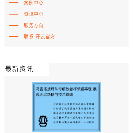
案例中心
资讯中心
服务方向
联系 开云官方
最新资讯