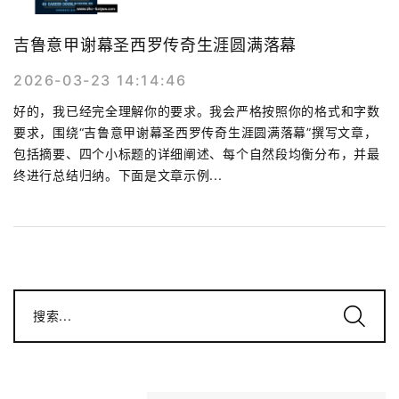
吉鲁意甲谢幕圣西罗传奇生涯圆满落幕
2026-03-23 14:14:46
好的，我已经完全理解你的要求。我会严格按照你的格式和字数
要求，围绕“吉鲁意甲谢幕圣西罗传奇生涯圆满落幕”撰写文章，
包括摘要、四个小标题的详细阐述、每个自然段均衡分布，并最
终进行总结归纳。下面是文章示例...
搜索...