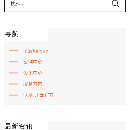
搜索...
导航
了解kaiyun
案例中心
资讯中心
服务方向
联系 开云官方
最新资讯