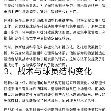
老交替问题逐渐显现。为了保持长期竞争力，俱乐部必须在引援
策略上进行系统调整，提升引援效率和针对性。
休斯的任命正是俱乐部战略调整的关键举措。他将全权负责引援
工作，这意味着球队在转会决策中将更加集中和统一，避免过去
由于多方干预导致的引援分散或失误现象。通过集中化管理，利
物浦能够在市场竞争中更快锁定目标球员。
同时，休斯强调科学化和数据化的引援方法。依托现代数据分
析、球员身体素质监测和心理评估体系，他能够为利物浦挑选出
最适合球队战术体系和长期发展的球员。这种方法不仅提高了引
援成功率，也为俱乐部节约了财务资源。
3、战术与球员结构变化
随着休斯上任，利物浦的球员结构可能迎来显著变化。休斯擅长
打造平衡且有多样性的阵容，这意味着球队在中场组织、前场攻
击以及防守稳定性方面都可能引进符合战术需求的球员。通过精
细化选材，球队能够保持风格延续，同时增强战术灵活性。
在战术层面，休斯倾向于引进能够适应高强度压迫和快速转换的