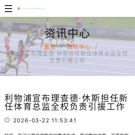
资讯中心
首页
资讯中心
利物浦宣布理查德·休斯担任新任体育总监全权
负责引援工作
利物浦宣布理查德·休斯担任新
任体育总监全权负责引援工作
2026-03-22 11:53:41