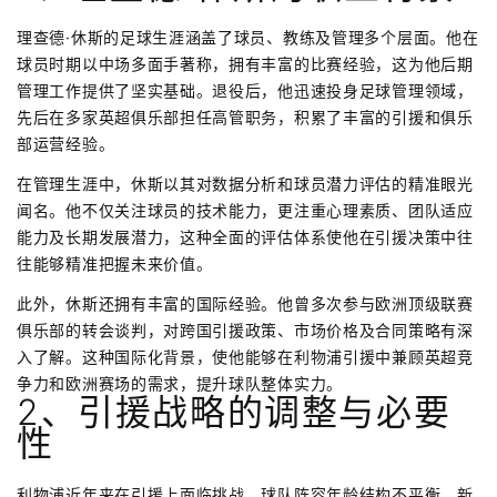
理查德·休斯的足球生涯涵盖了球员、教练及管理多个层面。他在
球员时期以中场多面手著称，拥有丰富的比赛经验，这为他后期
管理工作提供了坚实基础。退役后，他迅速投身足球管理领域，
先后在多家英超俱乐部担任高管职务，积累了丰富的引援和俱乐
部运营经验。
在管理生涯中，休斯以其对数据分析和球员潜力评估的精准眼光
闻名。他不仅关注球员的技术能力，更注重心理素质、团队适应
能力及长期发展潜力，这种全面的评估体系使他在引援决策中往
往能够精准把握未来价值。
此外，休斯还拥有丰富的国际经验。他曾多次参与欧洲顶级联赛
俱乐部的转会谈判，对跨国引援政策、市场价格及合同策略有深
入了解。这种国际化背景，使他能够在利物浦引援中兼顾英超竞
争力和欧洲赛场的需求，提升球队整体实力。
2、引援战略的调整与必要
性
利物浦近年来在引援上面临挑战，球队阵容年龄结构不平衡，新