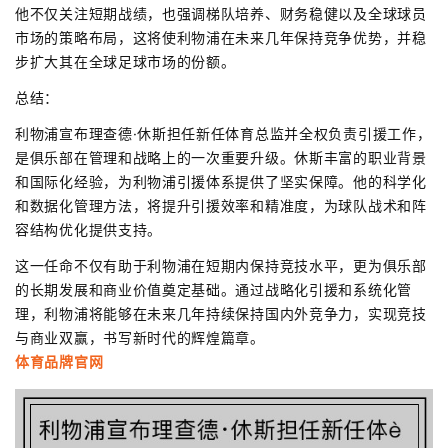
他不仅关注短期战绩，也强调梯队培养、财务稳健以及全球球员
市场的策略布局，这将使利物浦在未来几年保持竞争优势，并稳
步扩大其在全球足球市场的份额。
总结：
利物浦宣布理查德·休斯担任新任体育总监并全权负责引援工作，
是俱乐部在管理和战略上的一次重要升级。休斯丰富的职业背景
和国际化经验，为利物浦引援体系提供了坚实保障。他的科学化
和数据化管理方法，将提升引援效率和精准度，为球队战术和阵
容结构优化提供支持。
这一任命不仅有助于利物浦在短期内保持竞技水平，更为俱乐部
的长期发展和商业价值奠定基础。通过战略化引援和系统化管
理，利物浦将能够在未来几年持续保持国内外竞争力，实现竞技
与商业双赢，书写新时代的辉煌篇章。
体育品牌官网