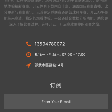
kaiyun支持多终端使用，您可通过kaiyun平台快速进入，随时随
地体验精彩赛事。开云体育下载内容丰富，涵盖国际赛事直播、比
分更新与赛事资讯。无论是足球联赛还是篮球冠军赛，开云APP都
能带来高清、稳定的观看体验。平台还结合数据分析功能，助您更
深入了解比赛过程。选择开云，开启高效便捷的观赛之旅。
13594780072
礼拜一 - 礼拜六: 07:00 - 17:00
邵武市匹搂坡14号
订阅
Enter Your E-mail