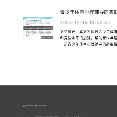
青少年体育心理辅导的实
2025-12-15 13:52:32
文章摘要：本文将探讨青少年体
和竞技水平的加强，帮助青少年
一是青少年体育心理辅导的必要性，