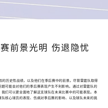
后赛前景光明 伤退隐忧
1胜的历史性战绩，以及他们在季后赛中的前景。尽管雷霆队取得
问题可能会对他们的季后赛表现产生不利影响。通过对雷霆队的
，我们可以更全面地了解这支球队在未来比赛中的可能表现。本
球队核心球员的表现、伤病对季后赛的影响、以及球队未来的挑