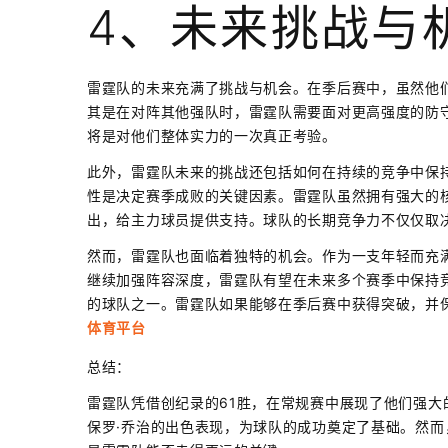
4、未来挑战与
雷霆队的未来充满了挑战与机会。在季后赛中，虽然他
其是在对阵其他强队时，雷霆队需要面对更高强度的防
将是对他们整体实力的一次真正考验。
此外，雷霆队未来的挑战还包括如何在持续的竞争中保
性是决定赛季成败的关键因素。雷霆队虽然拥有强大的
出，给主力球员提供支持。球队的长期竞争力不仅仅取
然而，雷霆队也面临着独特的机会。作为一支年轻而充
继续加强阵容深度，雷霆队有望在未来多个赛季中保持
的球队之一。雷霆队如果能够在季后赛中获得突破，并
体育平台
总结：
雷霆队凭借创纪录的61胜，在常规赛中展现了他们强
保罗·乔治的出色表现，为球队的成功奠定了基础。然