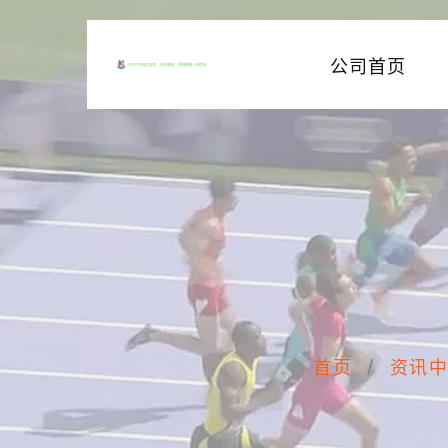
公司首页
首页
资讯