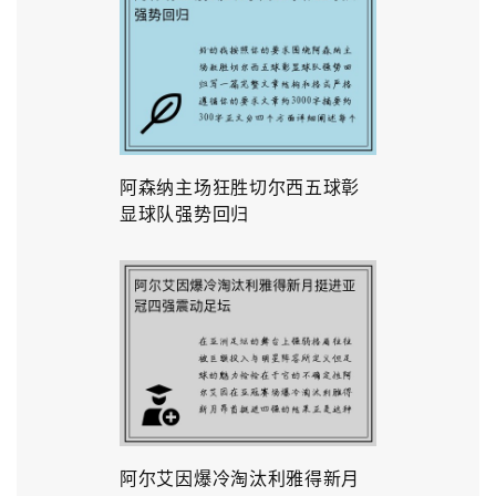
阿森纳主场狂胜切尔西五球彰
显球队强势回归
阿尔艾因爆冷淘汰利雅得新月