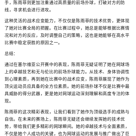
手，陈雨菲则更加注重通过高质量的前场扑球，打破对方的防
线，寻求机会进行进攻。
这种灵活的战术应变能力，不仅仅是陈雨菲的技术优势，更体现
了她对比赛全局的把握。在比赛过程中，她总是能够根据比赛情
况和对方的反应，及时调整自己的策略，这也是她能够在高水平
比赛中稳定获胜的原因之一。
总结：
通过在塞尔维亚公开赛中的表现，陈雨菲无疑证明了她在网球场
上的卓越技艺和无与伦比的前场扑球能力。从技术、身体协调性
到心理素质，再到她在比赛中的战术应变，陈雨菲展现了她作为
顶尖运动员应具备的全方位素质。她的前场扑球不仅是比赛中最
具威胁的得分武器，更是她对网球运动深刻理解和高度专注的体
现。
陈雨菲的这次精彩表现，让我们看到了她作为顶级选手的成熟与
自信。在未来的赛场上，陈雨菲无疑还会继续发挥她的技术优
势，带给我们更多精彩的网球瞬间。她的卓越技术与全面素质，
不仅是她个人成功的关键，也为网球运动的发展与推广做出了巨