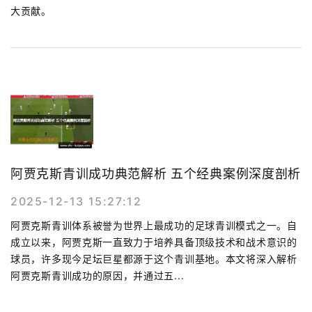
大贡献。
阿贾克斯青训成功典范解析 五个经典案例深度剖析
2025-12-13 15:27:12
阿贾克斯青训体系被誉为世界上最成功的足球青训模式之一。自
成立以来，阿贾克斯一直致力于培养具备顶级技术和战术意识的
球员，许多现今足坛巨星都源于这个青训基地。本文将深入解析
阿贾克斯青训成功的原因，并通过五...