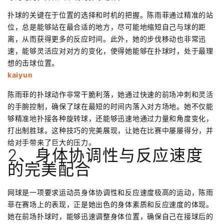
扑球的关键在于位置的选择和时机的把握。陈雨菲通过精准的站
位，总是能够站在最合适的地方，尽可能地缩短自己与球的距
离，从而获得更多的反应时间。此外，她的步伐移动也非常迅
速，能够灵活应对对方的变化，使得她能够在扑球时，处于最理
想的击球位置。
kaiyun
陈雨菲的扑球动作非常干脆利落，她通过快速的前场冲刺和灵活
的手腕控制，确保了球在最短的时间内落入对方场地。她不仅能
够精准地扑接各种旋转球，还能够迅速地通过力量和角度变化，
打出制胜球。这种技巧的完美展现，让她在比赛中屡屡得分，并
给对手带来了巨大的压力。
2、身体协调性与反应速度
的完美配合
网球是一项要求运动员身体协调性和反应速度极高的运动，陈雨
菲在赛场上的表现，正是她出色的身体素质和反应速度的体现。
她在前场扑球时，能够迅速调整身体位置，确保自己在接球后的