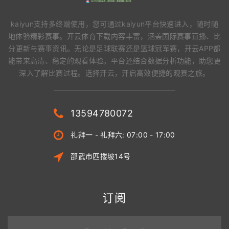
kaiyun支持多终端使用，您可通过kaiyun平台快速进入，随时随
地体验精彩赛事。开云体育下载内容丰富，涵盖国际赛事直播、比
分更新与赛事资讯。无论是足球联赛还是篮球冠军赛，开云APP都
能带来高清、稳定的观看体验。平台还结合数据分析功能，助您更
深入了解比赛过程。选择开云，开启高效便捷的观赛之旅。
13594780072
礼拜一 - 礼拜六: 07:00 - 17:00
邵武市匹搂坡14号
订阅