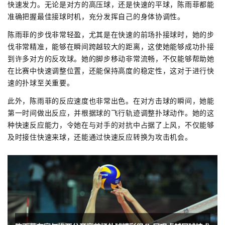
快速发力。无论是对方的高压球，还是快速的平球，陈雨菲都能
准确把握最佳接球时机，充分发挥自己的身体协调性。
陈雨菲的步伐非常轻盈，尤其是在快速的前场扑接球时，她的步
伐非常精准，能够在瞬间跨越较大的距离，这使她能够成功扑接
到许多对方的反攻球。她的脚步移动非常流畅，不仅能够帮助她
在比赛中快速调整位置，还能保持高度的稳定性，这对于进行快
速的扑球至关重要。
此外，陈雨菲的反应速度也非常出色。在对方击球的瞬间，她能
第一时间做出反应，并根据球的飞行轨迹调整扑球动作。她的这
种快速反应能力，令她在与对手的对抗中占据了上风，不仅能够
及时接住快速来球，还能通过快速反应转换为攻击机会。