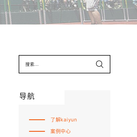
搜索...
导航
了解kaiyun
案例中心