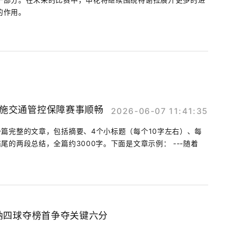
的作用。
实施交通管控保障赛事顺畅
2026-06-07 11:41:35
篇完整的文章，包括摘要、4个小标题（每个10字左右）、每
的两段总结，全篇约3000字。下面是文章示例： ---随着
纳四球夺榜首争夺关键六分