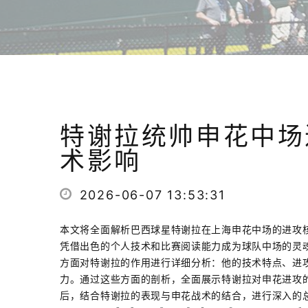
特谢拉统帅申花中场
术影响
2026-06-07 13:53:31
本文将全面解析巴西球星特谢拉在上海申花中场的进攻
凭借出色的个人技术和比赛阅读能力成为球队中场的灵
方面对特谢拉的作用进行详细分析：他的技术特点、进
力。通过这些方面的剖析，全面展示特谢拉对申花进攻
后，结合特谢拉的表现与申花战术的结合，进行深入的