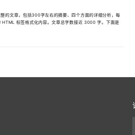
整的文章，包括300字左右的摘要、四个方面的详细分析，每
HTML 标签格式化内容。文章总字数接近 3000 字。下面是