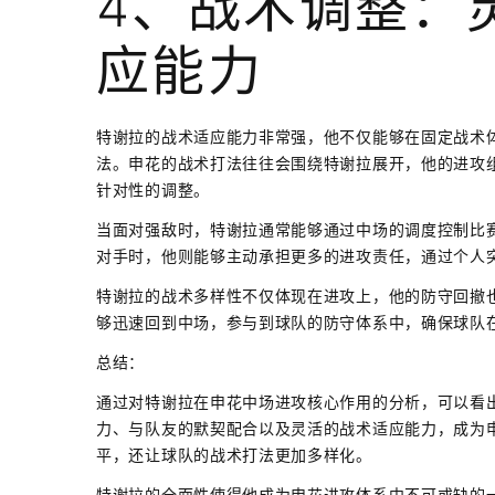
4、战术调整：
应能力
特谢拉的战术适应能力非常强，他不仅能够在固定战术
法。申花的战术打法往往会围绕特谢拉展开，他的进攻
针对性的调整。
当面对强敌时，特谢拉通常能够通过中场的调度控制比
对手时，他则能够主动承担更多的进攻责任，通过个人
特谢拉的战术多样性不仅体现在进攻上，他的防守回撤
够迅速回到中场，参与到球队的防守体系中，确保球队
总结：
通过对特谢拉在申花中场进攻核心作用的分析，可以看
力、与队友的默契配合以及灵活的战术适应能力，成为
平，还让球队的战术打法更加多样化。
特谢拉的全面性使得他成为申花进攻体系中不可或缺的