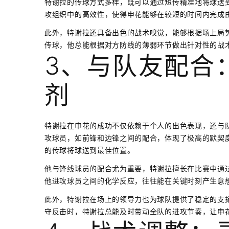
特谢拉的传球方式多样，既可以通过短传精准地将球送
攻组织中的高效性，使得申花能够在较短的时间内完成
此外，特谢拉还具备出色的战术嗅觉，能够根据场上局
传球，他总能根据对方防线的薄弱环节做出针对性的战
3、与队友配合
剂
特谢拉在申花的成功不仅依赖于个人的出色表现，还与
攻球员，如前锋和边锋之间的配合，体现了极高的默契
的传球将球送到最佳位置。
他与锋线球员的配合尤为重要，特谢拉擅长在比赛中通
他进攻球员之间的化学反应，往往能在关键时刻产生意
此外，特谢拉在场上的领导力也为球队提供了稳定的支
守反击时，特谢拉总能及时带动全队的进攻节奏，让申