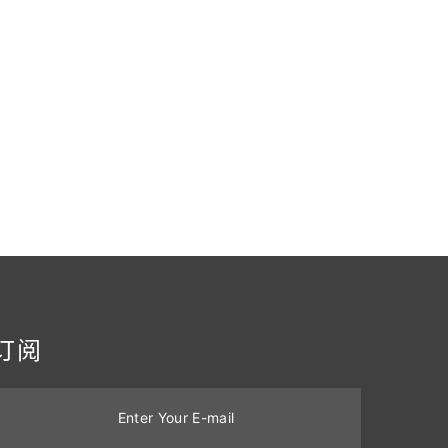
订阅
Enter Your E-mail