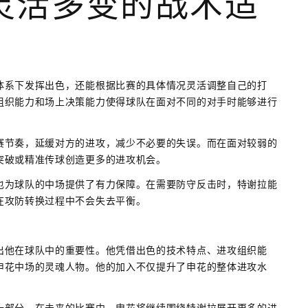
灵活多变的战术适
体系下发挥出色，还能根据比赛的具体情况灵活调整自己的打
组织能力和场上决策能力使得球队在面对不同的对手时能够进行
赛节奏，延缓对方的进攻，减少不必要的失误。而在面对较弱的
突破或精准传球创造更多的进攻机会。
也为球队的中场提供了有力保障。在需要防守反击时，特谢拉能
在攻防转换过程中不会失去平衡。
出他在球队中的重要性。他凭借出色的技术特点、进攻组织能
申花中场的灵魂人物。他的加入不仅提升了申花的整体进攻水
一部分。在未来的比赛中，申花将继续围绕特谢拉展开更多的进