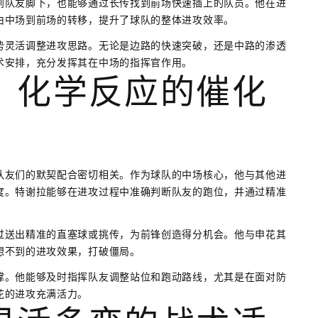
到队友脚下，也能够通过长传找到前场快速插上的队员。他在进
由中场到前场的转移，提升了球队的整体进攻效率。
势灵活调整进攻思路。无论是边路的快速突破，还是中路的渗透
术安排，充分发挥其在中场的指挥官作用。
：化学反应的催化
队友们的默契配合密切相关。作为球队的中场核心，他与其他进
度。特谢拉能够在进攻过程中准确判断队友的跑位，并通过精准
过送出精准的直塞球或挑传，为前锋创造得分机会。他与申花其
想不到的进攻效果，打破僵局。
撑。他能够及时指挥队友调整站位和跑动路线，尤其是在面对防
花的进攻充满活力。