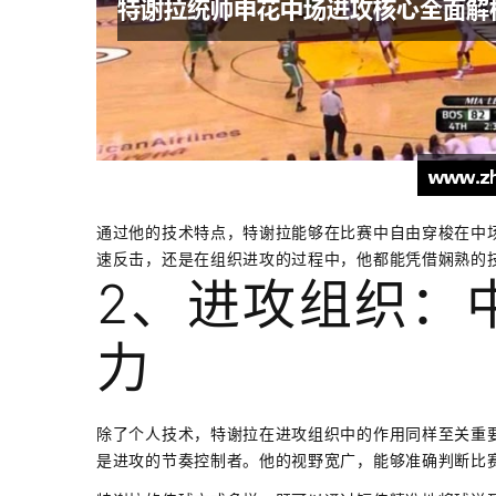
通过他的技术特点，特谢拉能够在比赛中自由穿梭在中
速反击，还是在组织进攻的过程中，他都能凭借娴熟的
2、进攻组织：
力
除了个人技术，特谢拉在进攻组织中的作用同样至关重
是进攻的节奏控制者。他的视野宽广，能够准确判断比