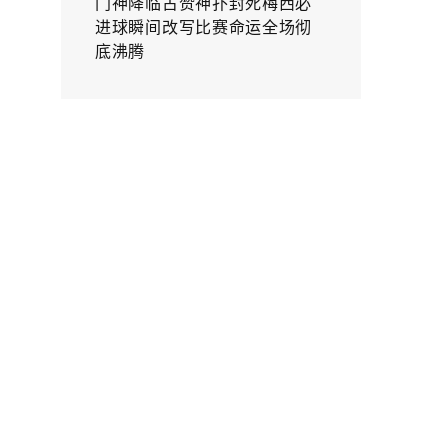
门神降临古赞神扑封死梅西必
进球瞬间改写比赛命运全场彻
底沸腾