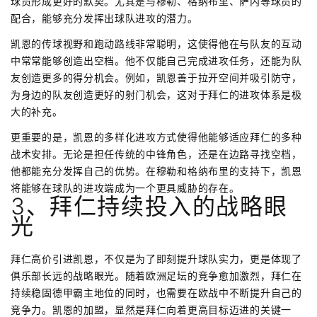
球员形成更好的默契。尤其是与穆勒、格纳布里、萨内等球员的
配合，能够充分发挥出球队进攻的潜力。
凯恩的传球视野和跑动路线非常聪明，这使得他在与队友的互动
中常常能够创造出空档。他不仅能自己完成进攻任务，还能为队
友创造更多的得分机会。例如，凯恩善于拉开空间并吸引防守，
为身边的队友创造更好的射门机会，这对于拜仁的进攻体系是极
大的补充。
更重要的是，凯恩的多样化进攻方式使得他能够适应拜仁的多种
战术安排。无论是担任传统的中锋角色，还是在边路寻找空档，
他都能充分发挥自己的优势。在穆勒和格纳布里的支持下，凯恩
将能够在球队的进攻端成为一个更具威胁的存在。
3、拜仁持续投入的战略眼
光
拜仁高价引进凯恩，不仅是为了即刻提升球队实力，更是体现了
俱乐部长远的战略眼光。随着欧洲足坛的竞争愈加激烈，拜仁在
持续稳固德甲霸主地位的同时，也需要在欧战中不断提升自己的
竞争力。凯恩的加盟，显然是拜仁向着更高目标迈进的关键一