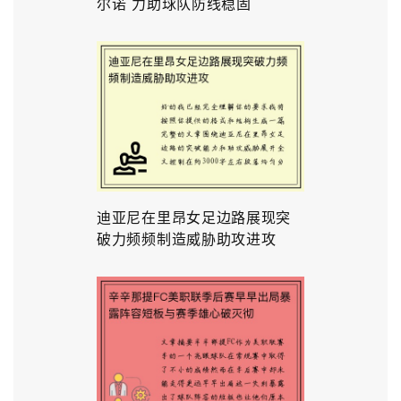
尔诺 力助球队防线稳固
迪亚尼在里昂女足边路展现突
破力频频制造威胁助攻进攻