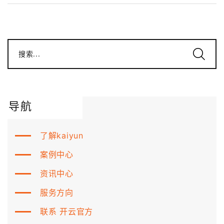
搜索...
导航
了解kaiyun
案例中心
资讯中心
服务方向
联系 开云官方