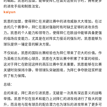
的崛起。凯恩的加盟，能够使拜仁在面对这些对手时，拥有更多
的进攻手段和制胜法宝。
kaiyun
凯恩的加盟，使得拜仁在关键比赛中的进攻威胁大大增加。在过
去的几个赛季中，拜仁在面对强敌时有时缺乏足够的进攻杀伤
力。凯恩的个人能力和领导力，使得拜仁在欧战中能够具备更强
的临场应变能力，尤其是在对阵实力接近的强队时，凯恩能够为
球队提供一锤定音的解决方案。
不仅如此，凯恩的国际比赛经验也为拜仁带来了巨大的价值。作
为英格兰队的核心球员，凯恩在大型比赛中积累了丰富的经验，
这对于拜仁在欧冠这样的高压比赛中至关重要。凯恩能够在比赛
关键时刻保持冷静，带领球队突破困境，为拜仁争夺欧冠奖杯提
供了有力保障。
总结：
总的来说，拜仁高价引进凯恩，无疑是一次具有深远意义的战略
举措。凯恩不仅在技术和能力上对拜仁的进攻线进行了极大的提
升，而且他与现有球员的配合潜力也为球队的进攻带来了更多可