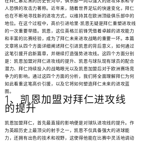
在拜仁慕尼黑的历史长河中，俱乐部一向以强大的进攻体系和令
人恐惧的攻击力著称。近年来，随着世界足坛的快速变化，拜仁
也在不断地寻找新的进攻方式，以维持其在欧洲顶级俱乐部中的
地位。在这个过程中，高价引进哈里·凯恩无疑是拜仁重塑进攻线
的一次重要举措。凯恩，这位英格兰前锋凭借着卓越的进攻能力
和丰富的比赛经验，成为了拜仁未来进攻战略的重要一环。本篇
文章将从四个方面详细阐述拜仁引进凯恩的背后意义，如何通过
这笔引援开启新篇章，并继续打造强势进攻线。这四个方面分别
是：凯恩加盟对拜仁进攻线的提升、凯恩与球队现有球员的配合
潜力、拜仁持续投入的战略眼光以及凯恩加盟后对于欧洲赛场竞
争力的影响。通过这四个方面的分析，我们将全面理解拜仁为何
如此看重这笔高价引援，以及它将如何塑造拜仁未来的进攻蓝
图。
1、凯恩加盟对拜仁进攻线
的提升
凯恩加盟拜仁，首先最直接的影响便是对球队进攻线的提升。作
为英超历史上最顶尖的射手之一，凯恩不仅具备强大的进球能
力，还拥有出色的技术和视野，这使得他能在比赛中灵活地调动