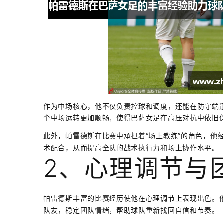
作为中场核心，他不仅负责控球和调度，还能在防守端
个中场运转更加顺畅，使得巴萨女足在高压对抗中依旧
此外，帕雷德斯在比赛中承担着“场上教练”的角色，他
术配合，从而提高全队的战术执行力和场上协作水平。
2、心理调节与
帕雷德斯丰富的比赛经历使他在心理调节上表现出色。
队友，稳定团队情绪，帮助球队重新找回自信和节奏。