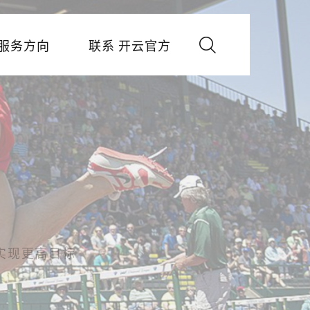
服务方向
联系 开云官方
实现更高目标