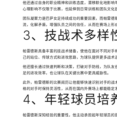
他还通过自身的职业精神和训练态度，潜移默化地影响
心理影响不仅限于比赛，也延伸到日常训练和团队文化
团队凝聚力是巴萨女足持续成功的重要因素，而帕雷德
流，化解矛盾，增强队员之间的信任，从而在赛场上形
3、技战术多样
帕雷德斯具备丰富的技战术储备，使他在面对不同对手
己的站位、传球方式和进攻思路，为球队提供更多战术
他还擅长通过快速判断和决策，打破对手防线，为队友
足的进攻效率，也让球队在关键比赛中更具威胁性。
此外，帕雷德斯的比赛阅历让他能够快速识别对手的战
格的对手时保持灵活性，从而在国内外赛场上都能稳定
4、年轻球员培
帕雷德斯深知经验的重要性，他主动承担起年轻球员的