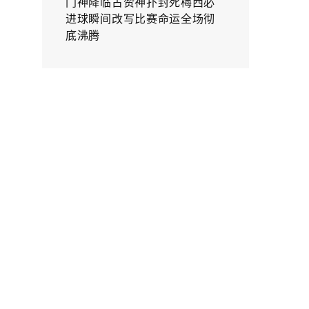
门神降临古赞神扑封死梅西必
进球瞬间改写比赛命运全场彻
底沸腾