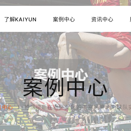
了解KAIYUN
案例中心
资讯中心
案例中心
帕雷德斯在巴萨女足的丰富经验助力球队
例中心