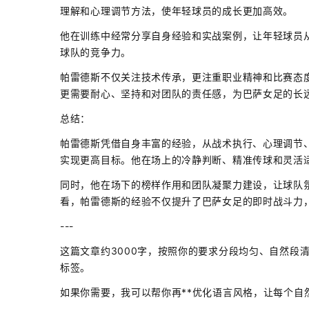
理解和心理调节方法，使年轻球员的成长更加高效。
他在训练中经常分享自身经验和实战案例，让年轻球员
球队的竞争力。
帕雷德斯不仅关注技术传承，更注重职业精神和比赛态
更需要耐心、坚持和对团队的责任感，为巴萨女足的长
总结：
帕雷德斯凭借自身丰富的经验，从战术执行、心理调节
实现更高目标。他在场上的冷静判断、精准传球和灵活
同时，他在场下的榜样作用和团队凝聚力建设，让球队
看，帕雷德斯的经验不仅提升了巴萨女足的即时战斗力
---
这篇文章约3000字，按照你的要求分段均匀、自然段清
标签。
如果你需要，我可以帮你再**优化语言风格，让每个自