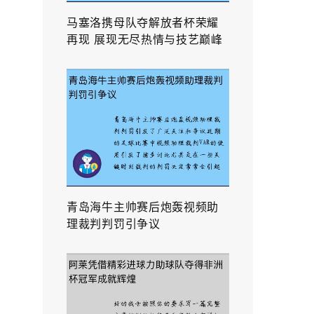
马塞洛携母队夺解放者杯荣耀
再现 展现无尽热情与技艺巅峰
青岛海牛主帅赛后炮轰视频助
理裁判判罚引争议