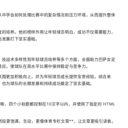
从中学会如何处理比赛中的复杂情况和压力环境，从而提升整体
度的培养。他的榜样作用让年轻球员明白，成功不仅需要能力，
远发展打下坚实基础。
、技战术多样性到年轻球员培养等多个方面，全面助力巴萨女足
适应，使球队在高水平比赛中保持稳定与竞争力。
氛围更加积极向上，并为年轻球员成长提供宝贵经验。综合来
，也为球队的长期发展和持续成功奠定了坚实基础。
晰、四个小标题都控制在10汉字以内，并使用了指定的 HTML
然段更饱满、生动，更像体育专栏文章**，让文章更吸引读者。