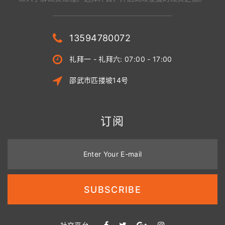
13594780072
礼拜一 - 礼拜六: 07:00 - 17:00
邵武市匹搂坡14号
订阅
Enter Your E-mail
SUBSCRIBE