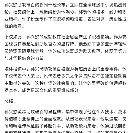
孙兴慜助攻破百的新闻一经公布，立即在全球球迷中引发热烈讨
论。社交媒体上，球迷纷纷为他喝彩，称赞他的技术、毅力和职
业精神。许多粉丝制作了庆祝视频和海报，表达对这一历史性成
就的敬意。
不仅如此，孙兴慜的成就也在社会层面产生了积极影响。作为韩
国球员在英超达到助攻百次的里程碑，他激励了更多亚洲年轻球
员追逐国际足球梦想。他的成功故事成为励志典范，体现了努力
与才华相结合的力量。
媒体报道中，孙兴慜助攻破百被视为英超历史上的重要事件。他
不仅代表个人荣誉，也代表着多元文化背景球员在国际顶级联赛
中取得的突破。这种广泛的社会反响，让他的里程碑价值远超数
据本身，成为足球文化的重要组成部分。
总结：
孙兴慜英超助攻破百的里程碑，集中体现了他在个人技术、战术
价值和职业精神上的全面成就。从赛场表现来看，他以速度、突
破和精准传球征服了英超对手；从助攻能力来看，他通过长期积
累和智慧选择，实现了数据上的历史突破。这一成就不仅是个人