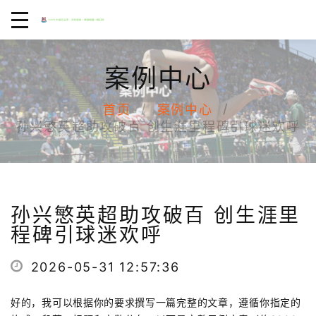
案例中心
首页
案例中心
孙兴慜英超助攻破百 创生涯里程碑引球迷欢呼
孙兴慜英超助攻破百 创生涯里
程碑引球迷欢呼
2026-05-31 12:57:36
好的，我可以根据你的要求撰写一篇完整的文章，遵循你指定的