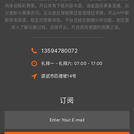
地体验精彩赛事。开云体育下载内容丰富，涵盖国际赛事直播、比
分更新与赛事资讯。无论是足球联赛还是篮球冠军赛，开云APP都
能带来高清、稳定的观看体验。平台还结合数据分析功能，助您更
深入了解比赛过程。选择开云，开启高效便捷的观赛之旅。
13594780072
礼拜一 - 礼拜六: 07:00 - 17:00
邵武市匹搂坡14号
订阅
Enter Your E-mail