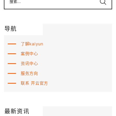
搜索...
导航
了解kaiyun
案例中心
资讯中心
服务方向
联系 开云官方
最新资讯