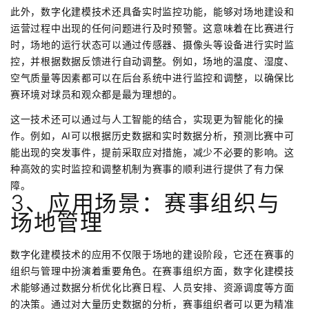
此外，数字化建模技术还具备实时监控功能，能够对场地建设和
运营过程中出现的任何问题进行及时预警。这意味着在比赛进行
时，场地的运行状态可以通过传感器、摄像头等设备进行实时监
控，并根据数据反馈进行自动调整。例如，场地的温度、湿度、
空气质量等因素都可以在后台系统中进行监控和调整，以确保比
赛环境对球员和观众都是最为理想的。
这一技术还可以通过与人工智能的结合，实现更为智能化的操
作。例如，AI可以根据历史数据和实时数据分析，预测比赛中可
能出现的突发事件，提前采取应对措施，减少不必要的影响。这
种高效的实时监控和调整机制为赛事的顺利进行提供了有力保
障。
3、应用场景：赛事组织与
场地管理
数字化建模技术的应用不仅限于场地的建设阶段，它还在赛事的
组织与管理中扮演着重要角色。在赛事组织方面，数字化建模技
术能够通过数据分析优化比赛日程、人员安排、资源调度等方面
的决策。通过对大量历史数据的分析，赛事组织者可以更为精准