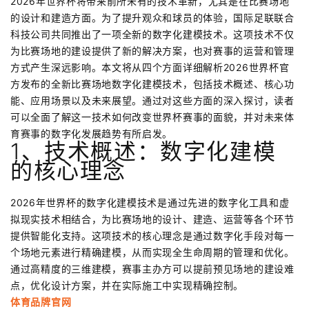
2026年世界杯将带来前所未有的技术革新，尤其是在比赛场地
的设计和建造方面。为了提升观众和球员的体验，国际足联联合
科技公司共同推出了一项全新的数字化建模技术。这项技术不仅
为比赛场地的建设提供了新的解决方案，也对赛事的运营和管理
方式产生深远影响。本文将从四个方面详细解析2026世界杯官
方发布的全新比赛场地数字化建模技术，包括技术概述、核心功
能、应用场景以及未来展望。通过对这些方面的深入探讨，读者
可以全面了解这一技术如何改变世界杯赛事的面貌，并对未来体
育赛事的数字化发展趋势有所启发。
1、技术概述：数字化建模
的核心理念
2026年世界杯的数字化建模技术是通过先进的数字化工具和虚
拟现实技术相结合，为比赛场地的设计、建造、运营等各个环节
提供智能化支持。这项技术的核心理念是通过数字化手段对每一
个场地元素进行精确建模，从而实现全生命周期的管理和优化。
通过高精度的三维建模，赛事主办方可以提前预见场地的建设难
点，优化设计方案，并在实际施工中实现精确控制。
体育品牌官网