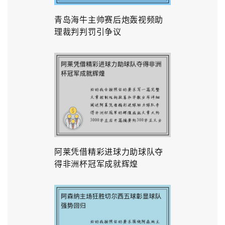
青岛海牛主帅赛后炮轰视频助
理裁判判罚引争议
阿莱凭借精彩进球力助球队夺
得非洲杯冠军成就辉煌