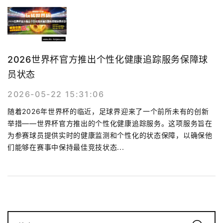
2026世界杯官方推出个性化健康追踪服务保障球
员状态
2026-05-22 15:31:06
随着2026年世界杯的临近，足球界迎来了一个前所未有的创新
举措——世界杯官方推出的个性化健康追踪服务。这项服务旨在
为参赛球员提供实时的健康监测和个性化的状态保障，以确保他
们能够在赛事中保持最佳竞技状态...