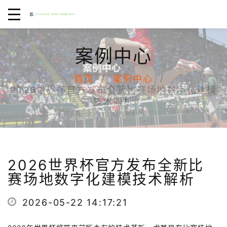
案例中心
首页
案例中心
2026世界杯官方发布全新比赛场地数字化建模
技术解析
2026世界杯官方发布全新比
赛场地数字化建模技术解析
2026-05-22 14:17:21