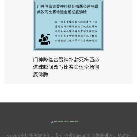
门神降临古赞神扑封死梅西必
进球瞬间改写比赛命运全场彻
底沸腾
kaiyun支持多终端使用，您可通过kaiyun平台快速进入，随时随