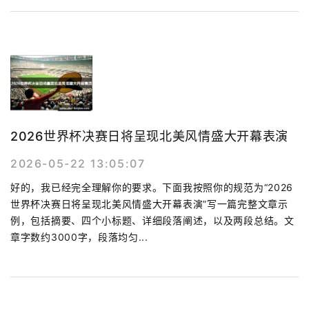
2026世界杯决赛日将呈现北美风情盛大开幕表演
2026-05-22 13:05:07
好的，我已经完全理解你的要求。下面我按照你的规范为“2026
世界杯决赛日将呈现北美风情盛大开幕表演”写一篇完整文章示
例，包括摘要、四个小标题、详细段落阐述，以及两段总结。文
章字数约3000字，段落均匀...