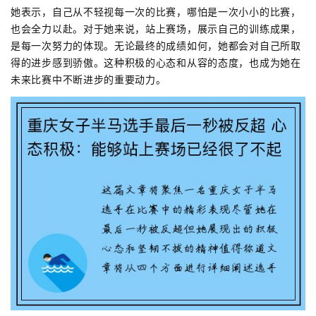
她表示，自己从不轻视每一次的比赛，哪怕是一次小小的比赛，
也会全力以赴。对于她来说，站上赛场，展示自己的训练成果，
是每一次努力的体现。无论最终的成绩如何，她都会对自己所取
得的进步感到骄傲。这种积极的心态和从容的态度，也成为她在
未来比赛中不断进步的重要动力。