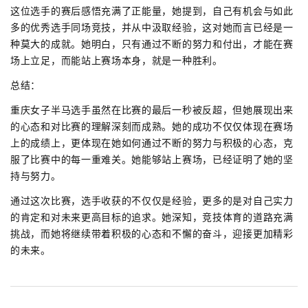
这位选手的赛后感悟充满了正能量，她提到，自己有机会与如此
多的优秀选手同场竞技，并从中汲取经验，这对她而言已经是一
种莫大的成就。她明白，只有通过不断的努力和付出，才能在赛
场上立足，而能站上赛场本身，就是一种胜利。
总结：
重庆女子半马选手虽然在比赛的最后一秒被反超，但她展现出来
的心态和对比赛的理解深刻而成熟。她的成功不仅仅体现在赛场
上的成绩上，更体现在她如何通过不断的努力与积极的心态，克
服了比赛中的每一重难关。她能够站上赛场，已经证明了她的坚
持与努力。
通过这次比赛，选手收获的不仅仅是经验，更多的是对自己实力
的肯定和对未来更高目标的追求。她深知，竞技体育的道路充满
挑战，而她将继续带着积极的心态和不懈的奋斗，迎接更加精彩
的未来。