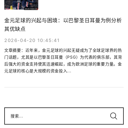
金元足球的兴起与困境：以巴黎圣日耳曼为例分析
其优缺点
2026-04-20 10:45:41
文章摘要：近年来，金元足球的兴起无疑成为了全球足球界的热
门话题，尤其是以巴黎圣日耳曼（PSG）为代表的俱乐部，其背
后强大的资金支持使其迅速崛起，成为欧洲足球的重要力量。金
元足球的核心是大规模的资金投入...
搜索...