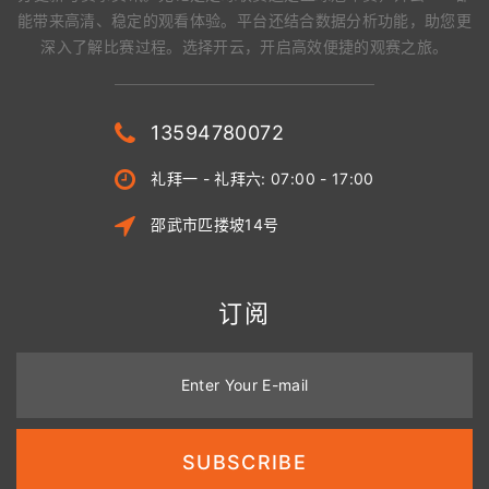
能带来高清、稳定的观看体验。平台还结合数据分析功能，助您更
深入了解比赛过程。选择开云，开启高效便捷的观赛之旅。
13594780072
礼拜一 - 礼拜六: 07:00 - 17:00
邵武市匹搂坡14号
订阅
Enter Your E-mail
SUBSCRIBE