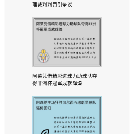
理裁判判罚引争议
阿莱凭借精彩进球力助球队夺
得非洲杯冠军成就辉煌