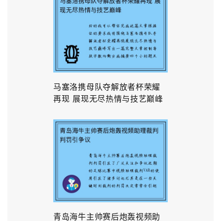
马塞洛携母队夺解放者杯荣耀
再现 展现无尽热情与技艺巅峰
青岛海牛主帅赛后炮轰视频助