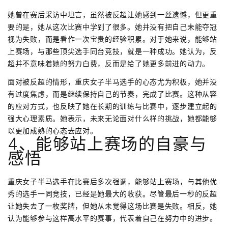
她曾在赛后采访中坦言，虽然被反超让她感到一丝遗憾，但更重
要的是，她从这次比赛中学到了很多。她并没有把自己未能夺冠
视为失败，而是看作一次宝贵的经验积累。对于她来说，能够站
上赛场，与那些顶尖选手同台竞技，就是一种成功。她认为，反
超并不意味着她的努力白费，反而是给了她更多前进的动力。
面对被反超的情形，重庆女子半马选手的心态尤为积极，她并没
有过度焦虑，而是继续保持自己的节奏，完成了比赛。这种从容
的应对方式，也反映了她在长期的训练与比赛中，逐步建立起的
强大心理素质。她表示，未来无论面对什么样的挑战，她都能够
以更加成熟的心态去应对。
4、能够站上赛场的自豪与
感悟
重庆女子半马选手在比赛后多次强调，能够站上赛场，与其他优
秀的选手一同竞技，已经是她最大的收获。尽管最后一秒的反超
让她失去了一枚奖牌，但她从未觉得这场比赛是失败。相反，她
认为能够参与这样高水平的赛事，代表着自己在努力中的进步。