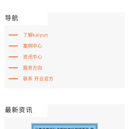
导航
了解kaiyun
案例中心
资讯中心
服务方向
联系 开云官方
最新资讯