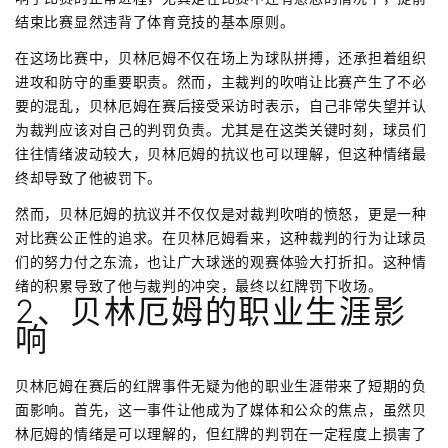
结束比赛显然违背了体育竞技的基本原则。
在这场比赛中，贝林厄姆不仅在场上为球队拼搏，还承担着组织
进攻和防守的重要职责。然而，主裁判的吹哨让比赛产生了不必
要的混乱，贝林厄姆在赛后接受采访时表示，自己非常失望并认
为裁判应该对自己的判罚负责。尤其是在这类关键时刻，球员们
往往情绪波动较大，贝林厄姆的抗议也可以理解，但这种情绪最
终却导致了他被罚下。
然而，贝林厄姆的抗议并不仅仅是对裁判吹哨的愤怒，更是一种
对比赛公正性的追求。在贝林厄姆看来，这种裁判的行为让球员
们的努力付之东流，也让广大球迷的观赛体验大打折扣。这种情
绪的积累导致了他与裁判的冲突，最终以红牌罚下收场。
2、贝林厄姆的职业生涯影
响
贝林厄姆在赛后的红牌事件无疑为他的职业生涯带来了短期的负
面影响。首先，这一事件让他成为了媒体和公众的焦点，虽然贝
林厄姆的情绪是可以理解的，但红牌的判罚在一定程度上损害了