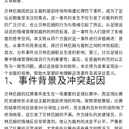
文章摘要：
贝林厄姆因抗议主裁判提前终场吹哨遭红牌罚下事件，成为了足
坛近期备受关注的焦点。这一事件的发生不仅引发了对裁判判罚
的广泛讨论，也让贝林厄姆的行为与情绪引起了热议。从足球运
动员的情绪管理到裁判的判罚标准，这一事件为人们提供了多维
度的思考空间。本文将从四个方面对这一事件进行详细阐述：首
先，从事件的背景出发，探讨贝林厄姆与裁判之间的冲突起因；
其次，分析事件对贝林厄姆职业生涯的影响；第三，讨论足球比
赛中情绪管理和球员行为的重要性；最后，反思裁判判罚的公正
性与一致性问题。通过这些层次的剖析，本文将为读者呈现出一
个全面的视角，帮助大家更好地理解这场事件及其深远意义。
1、事件背景及冲突起因
贝林厄姆的红牌事件发生在一场重要的足球比赛中，而这场比赛
的关键转折点来自主裁判提前终场的吹哨。按照常规赛程，比赛
的结束时间应该是90分钟加上补时，但主裁判在补时阶段吹响了
终场哨音，这引发了贝林厄姆的不满。作为球队的关键球员，贝
林厄姆的情绪反应非常激烈。他认为裁判的决定不公平，严重影
响了比赛的正常进程，尤其是在比赛中还有悬念的情况下，提前