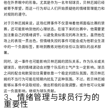
他在外界眼中的形象。尤其是作为一名年轻球员，贝林厄姆已经
被寄予厚望，而这一行为却让人们开始质疑他的情绪管理能力和
对规则的遵守。
对于贝林厄姆来说，这场红牌事件不仅意味着他将面临比赛的禁
赛，还可能影响到他的心理状态。在接下来的比赛中，他需要更
加注重自己的情绪调节，以避免类似情况的再次发生。虽然他在
场上的表现一贯出色，但情绪失控的事件可能会成为他职业生涯
中的一个负面标签，影响到教练对他的信任以及球队的战术部
署。
同时，这一事件也可能影响贝林厄姆的团队关系。作为队长或关
键球员，他的情绪波动会对整个队伍的士气产生一定影响。球员
之间的配合和默契往往需要依靠一个稳定的团队氛围，而贝林厄
姆的不当行为可能在短期内扰乱了这种氛围。不过，若贝林厄姆
能够从事件中汲取经验，做出积极的自我调整，或许他可以化解
这一负面影响，继续为球队贡献。
3、情绪管理与球员行为的
重要性