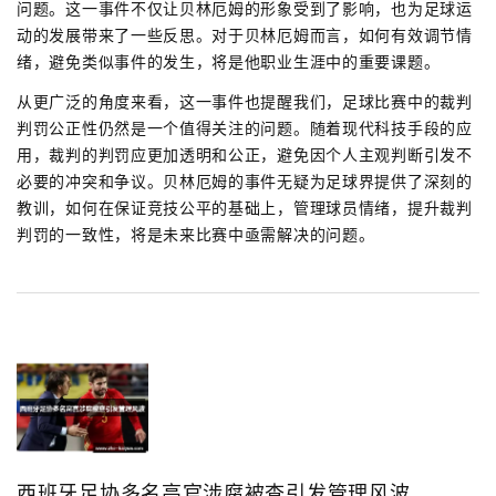
问题。这一事件不仅让贝林厄姆的形象受到了影响，也为足球运
动的发展带来了一些反思。对于贝林厄姆而言，如何有效调节情
绪，避免类似事件的发生，将是他职业生涯中的重要课题。
从更广泛的角度来看，这一事件也提醒我们，足球比赛中的裁判
判罚公正性仍然是一个值得关注的问题。随着现代科技手段的应
用，裁判的判罚应更加透明和公正，避免因个人主观判断引发不
必要的冲突和争议。贝林厄姆的事件无疑为足球界提供了深刻的
教训，如何在保证竞技公平的基础上，管理球员情绪，提升裁判
判罚的一致性，将是未来比赛中亟需解决的问题。
西班牙足协多名高官涉腐被查引发管理风波