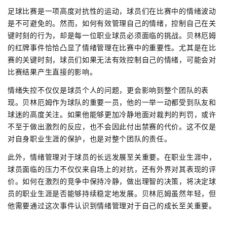
足球比赛是一项高度对抗性的运动，球员们在比赛中的情绪波动
是不可避免的。然而，如何有效管理自己的情绪，控制自己在关
键时刻的行为，却是每一位职业球员必须面临的挑战。贝林厄姆
的红牌事件恰恰凸显了情绪管理在比赛中的重要性。尤其是在比
赛的关键时刻，球员们如果无法有效控制自己的情绪，可能会对
比赛结果产生直接的影响。
情绪失控不仅仅是球员个人的问题，更会影响到整个团队的表
现。贝林厄姆作为球队的重要一员，他的一举一动都受到队友和
球迷的高度关注。如果他能够更加冷静地面对裁判的判罚，或许
不至于做出激烈的反应，也不会因此付出禁赛的代价。这不仅是
对自身职业生涯的保护，也是对整个团队的责任。
此外，情绪管理对于球员的长远发展至关重要。在职业生涯中，
球员面临的压力不仅仅来自场上的对抗，还有外界对其表现的评
价。如何在激烈的竞争中保持冷静，做出理智的决策，将决定球
员的职业生涯是否能够持续稳定地发展。贝林厄姆虽然年轻，但
他需要通过这次事件认识到情绪管理对于自己的成长至关重要。