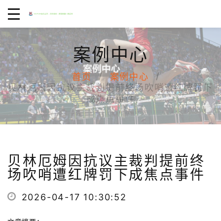
案例中心
首页
案例中心
贝林厄姆因抗议主裁判提前终场吹哨遭红牌罚下
成焦点事件
贝林厄姆因抗议主裁判提前终
场吹哨遭红牌罚下成焦点事件
2026-04-17 10:30:52