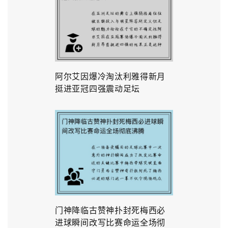
阿尔艾因爆冷淘汰利雅得新月
挺进亚冠四强震动足坛
门神降临古赞神扑封死梅西必
进球瞬间改写比赛命运全场彻