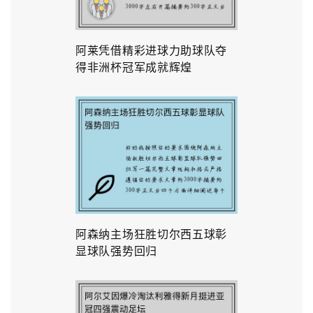
阿莱凭借精彩进球力助球队夺
得非洲杯冠军成就辉煌
阿森纳主场狂胜切尔西五球彰
显球队强势回归