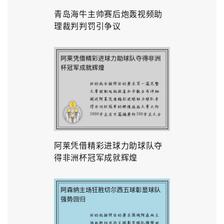
青岛海牛主帅赛后炮轰视频助
理裁判判罚引争议
阿莱凭借精彩进球力助球队夺
得非洲杯冠军成就辉煌