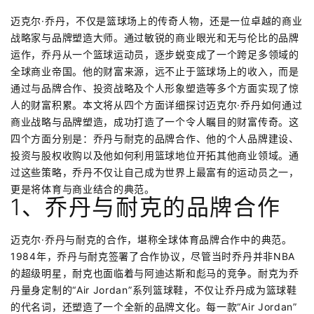
迈克尔·乔丹，不仅是篮球场上的传奇人物，还是一位卓越的商业
战略家与品牌塑造大师。通过敏锐的商业眼光和无与伦比的品牌
运作，乔丹从一个篮球运动员，逐步蜕变成了一个跨足多领域的
全球商业帝国。他的财富来源，远不止于篮球场上的收入，而是
通过与品牌合作、投资战略及个人形象塑造等多个方面实现了惊
人的财富积累。本文将从四个方面详细探讨迈克尔·乔丹如何通过
商业战略与品牌塑造，成功打造了一个令人瞩目的财富传奇。这
四个方面分别是：乔丹与耐克的品牌合作、他的个人品牌建设、
投资与股权收购以及他如何利用篮球地位开拓其他商业领域。通
过这些策略，乔丹不仅让自己成为世界上最富有的运动员之一，
更是将体育与商业结合的典范。
1、乔丹与耐克的品牌合作
迈克尔·乔丹与耐克的合作，堪称全球体育品牌合作中的典范。
1984年，乔丹与耐克签署了合作协议，尽管当时乔丹并非NBA
的超级明星，耐克也面临着与阿迪达斯和彪马的竞争。耐克为乔
丹量身定制的“Air Jordan”系列篮球鞋，不仅让乔丹成为篮球鞋
的代名词，还塑造了一个全新的品牌文化。每一款“Air Jordan”