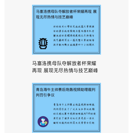
马塞洛携母队夺解放者杯荣耀
再现 展现无尽热情与技艺巅峰