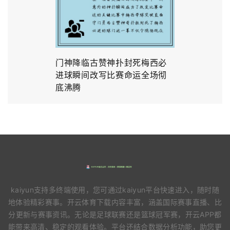
门神降临古赞神扑封死梅西必
进球瞬间改写比赛命运全场彻
底沸腾
kaiyun支持多终端使用，您可通过kaiyun平台快速进入，随时随
地体验精彩赛事。开云体育下载内容丰富，涵盖国际赛事直播、比
分更新与赛事资讯。无论是足球联赛还是篮球冠军赛，开云APP都
能带来高清、稳定的观看体验。平台还结合数据分析功能，助您更