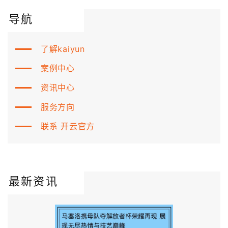
导航
了解kaiyun
案例中心
资讯中心
服务方向
联系 开云官方
最新资讯