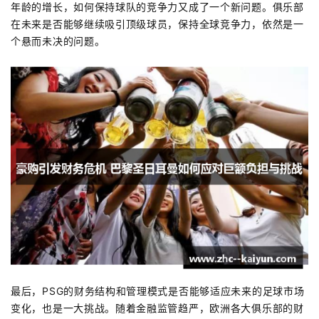
年龄的增长，如何保持球队的竞争力又成了一个新问题。俱乐部
在未来是否能够继续吸引顶级球员，保持全球竞争力，依然是一
个悬而未决的问题。
最后，PSG的财务结构和管理模式是否能够适应未来的足球市场
变化，也是一大挑战。随着金融监管趋严，欧洲各大俱乐部的财