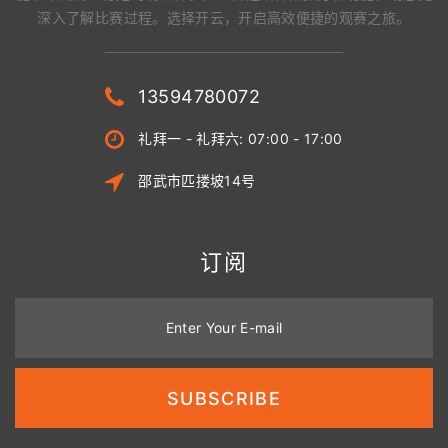
深入了解比赛过程。选择开云，开启高效便捷的观赛之旅。
13594780072
礼拜一 - 礼拜六: 07:00 - 17:00
邵武市匹搂坡14号
订阅
Enter Your E-mail
SUBSCRIBE