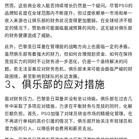
然而，这些商业收入能否持续增长仍然是一个疑问。尽管PSG的
品牌知名度在全球范围内不断提升，但过度依赖单一市场和单一
收入来源也让俱乐部的财务状况变得更加脆弱。在全球经济不稳
定的情况下，赞助商可能面临裁减预算的风险，这无疑对俱乐部
的财务健康造成了威胁。
此外，巴黎圣日耳曼在管理层的战略方向上也面临一定的矛盾。
虽然俱乐部有着强大的财力，但如何合理规划资金、如何在保持
竞技实力的同时不让财务进一步恶化，仍是一个亟待解决的问
题。若无法妥善应对财务危机，俱乐部未来可能会面临严峻的财
政困境，甚至影响到球队的长远发展。
3、俱乐部的应对措施
面对财务压力，巴黎圣日耳曼并没有坐以待毙。俱乐部在过去几
年中采取了多项应对措施，力求在平衡财务与竞技的同时，化解
巨额负担。首先，PSG加强了对球员转会市场的精细化管理。在
不再进行单纯的高价引援的情况下，俱乐部开始关注年轻球员和
潜力股的引入，以降低转会费用和薪资支出。