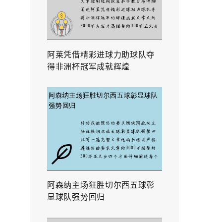
阿莱凭借精彩进球力助球队夺
得非洲杯冠军成就辉煌
阿森纳主场狂胜切尔西五球彰
显球队强势回归