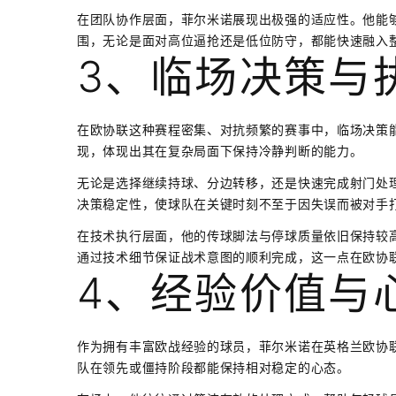
在团队协作层面，菲尔米诺展现出极强的适应性。他能
围，无论是面对高位逼抢还是低位防守，都能快速融入
3、临场决策与
在欧协联这种赛程密集、对抗频繁的赛事中，临场决策
现，体现出其在复杂局面下保持冷静判断的能力。
无论是选择继续持球、分边转移，还是快速完成射门处
决策稳定性，使球队在关键时刻不至于因失误而被对手
在技术执行层面，他的传球脚法与停球质量依旧保持较
通过技术细节保证战术意图的顺利完成，这一点在欧协
4、经验价值与
作为拥有丰富欧战经验的球员，菲尔米诺在英格兰欧协
队在领先或僵持阶段都能保持相对稳定的心态。