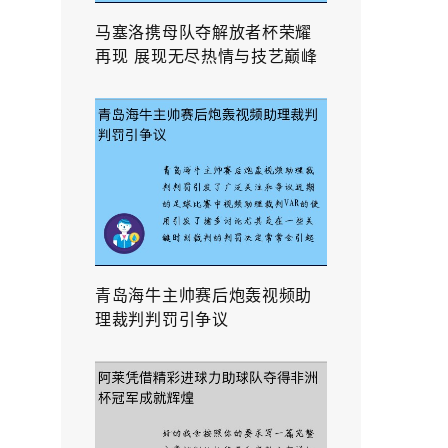
马塞洛携母队夺解放者杯荣耀
再现 展现无尽热情与技艺巅峰
青岛海牛主帅赛后炮轰视频助
理裁判判罚引争议