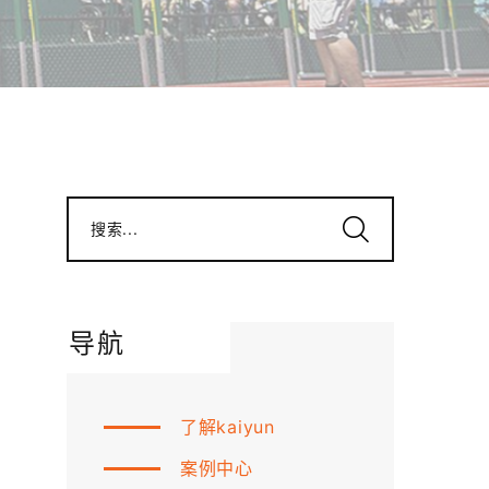
搜索...
导航
了解kaiyun
案例中心