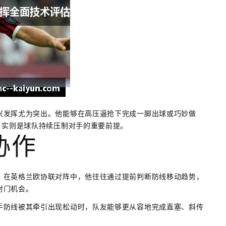
兴发挥尤为突出。他能够在高压逼抢下完成一脚出球或巧妙做
，实则是球队持续压制对手的重要前提。
协作
。在英格兰欧协联对阵中，他往往通过提前判断防线移动趋势，
射门机会。
手防线被其牵引出现松动时，队友能够更从容地完成直塞、斜传