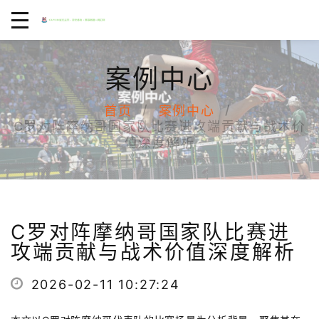
案例中心
首页
案例中心
C罗对阵摩纳哥国家队比赛进攻端贡献与战术价
值深度解析
C罗对阵摩纳哥国家队比赛进
攻端贡献与战术价值深度解析
2026-02-11 10:27:24