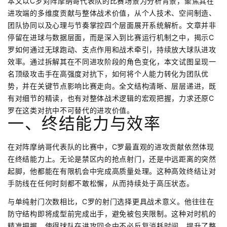
本文以C罗对阵摩纳哥代表队的比赛场景为分析背景，聚焦其在
进攻端的多维度贡献与整体战术价值，从个人技术、空间制造、
团队协同以及心理与节奏掌控四个层面展开系统解析。文章并非
停留在进球与数据层面，而是深入到比赛运行机制之中，揭示C
罗如何通过无球跑动、支点作用和战术牵引，持续放大球队进攻
效率。通过拆解其在不同进攻阶段的角色变化，本文试图呈现一
名顶级攻击手在高强度对抗下，如何将个人能力转化为团队优
势，并在关键节点影响比赛走向。全文结构清晰、层层递进，既
有对细节的精读，也有对整体战术逻辑的宏观把握，力求还原C
罗在这类对抗中不可替代的进攻价值。
一、终结能力与效率
在对阵摩纳哥代表队的比赛中，C罗最直观的进攻贡献依然体现
在终结能力上。无论是禁区内的抢点射门，还是中远距离的突然
起脚，他都能在有限机会中完成高质量处理。这种高效终结让对
手防线在任何时刻都不敢松懈，从而持续处于高压状态。
与单纯射门次数相比，C罗的射门选择更具战术意义。他往往在
防守结构即将成型前完成出手，避免被包夹限制。这种对时机的
精准把握，使得球队在进攻回合中不必反复消耗时间，提升了整