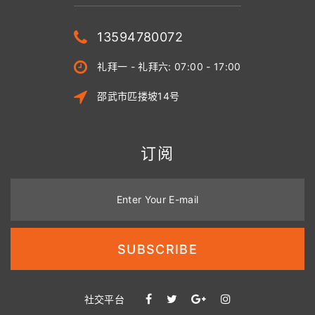
13594780072
礼拜一 - 礼拜六: 07:00 - 17:00
邵武市匹搂坡14号
订阅
Enter Your E-mail
SUBSCRIBE
社交平台