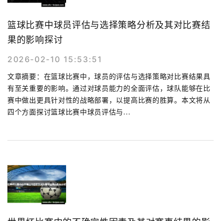
篮球比赛中球员评估与选择策略分析及其对比赛结
果的影响探讨
2026-02-10 15:53:51
文章摘要：在篮球比赛中，球员的评估与选择策略对比赛结果具
有至关重要的影响。通过对球员能力的全面评估，球队能够在比
赛中做出更具针对性的战略部署，以提高比赛的胜算。本文将从
四个方面探讨篮球比赛中球员评估与...