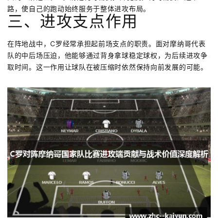
路，使自己的跑动始终服务于整体进攻布局。
三、进攻支点作用
在阵地战中，C罗经常承担起前场支点的职责。面对摩纳哥代表
队的中后场压迫，他能够通过背身拿球稳定球权，为后续进攻争
取时间。这一作用让球队在被压缩时依然保持向前发展的可能。