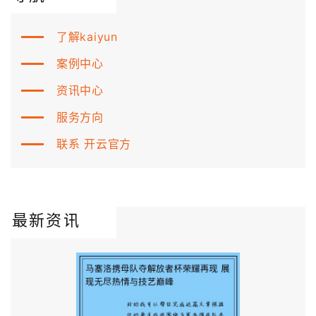
了解kaiyun
案例中心
资讯中心
服务方向
联系 开云官方
最新资讯