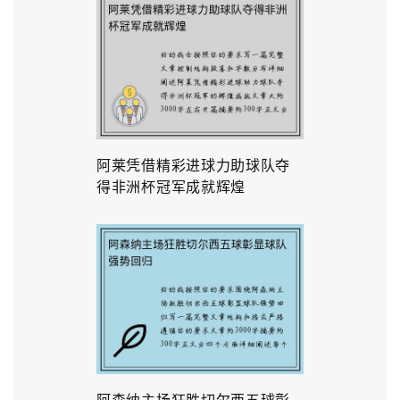
阿莱凭借精彩进球力助球队夺
得非洲杯冠军成就辉煌