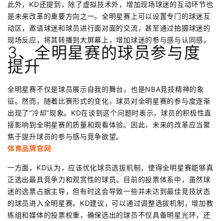
此外，KD还提到，除了虚拟技术外，增加现场球迷的互动环节也
是未来改革的重要方向之一。全明星赛上可以设置专门的球迷互
动区，邀请球迷和球员进行面对面的交流，甚至通过拍摄球迷的
现场反应，将其转播到大屏幕上，增加球迷的参与感与认同感。
3、全明星赛的球员参与度
提升
全明星赛不仅是球员展示自我的舞台，也是NBA竞技精神的象
征。然而，随着比赛形式的变化，球员对全明星赛的参与度逐渐
出现了“冷却”现象。KD在谈到这个问题时表示，球员的积极性直
接影响到全明星赛的质量和观看体验。因此，未来的改革应当聚
焦于提升球员的参与感与竞争欲望。
体育品牌官网
一方面，KD认为，应该优化球员选拔机制，使得全明星赛能够真
正选出最具竞争力和观赏性的球员。目前的投票体系中，虽然球
迷的选票占据主导，但有时这会导致一些并未达到最佳竞技状态
的球员进入全明星赛。KD建议，可以通过调整选拔机制，增加教
练组和媒体的投票权重，确保选出的球员不仅具备明星光环，还