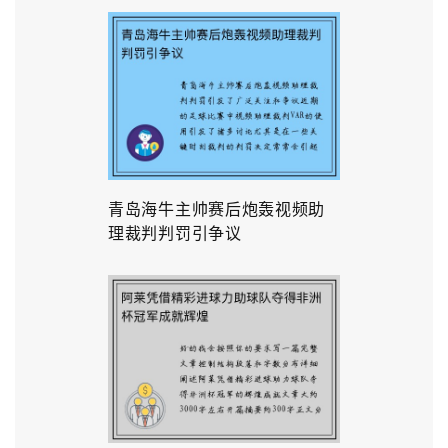
青岛海牛主帅赛后炮轰视频助
理裁判判罚引争议