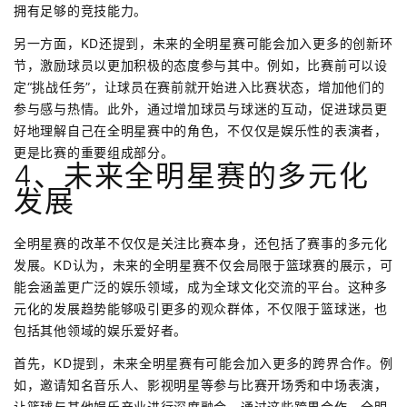
拥有足够的竞技能力。
另一方面，KD还提到，未来的全明星赛可能会加入更多的创新环
节，激励球员以更加积极的态度参与其中。例如，比赛前可以设
定“挑战任务”，让球员在赛前就开始进入比赛状态，增加他们的
参与感与热情。此外，通过增加球员与球迷的互动，促进球员更
好地理解自己在全明星赛中的角色，不仅仅是娱乐性的表演者，
更是比赛的重要组成部分。
4、未来全明星赛的多元化
发展
全明星赛的改革不仅仅是关注比赛本身，还包括了赛事的多元化
发展。KD认为，未来的全明星赛不仅会局限于篮球赛的展示，可
能会涵盖更广泛的娱乐领域，成为全球文化交流的平台。这种多
元化的发展趋势能够吸引更多的观众群体，不仅限于篮球迷，也
包括其他领域的娱乐爱好者。
首先，KD提到，未来全明星赛有可能会加入更多的跨界合作。例
如，邀请知名音乐人、影视明星等参与比赛开场秀和中场表演，
让篮球与其他娱乐产业进行深度融合。通过这些跨界合作，全明