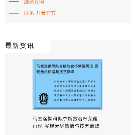
服务方向
联系 开云官方
最新资讯
马塞洛携母队夺解放者杯荣耀
再现 展现无尽热情与技艺巅峰