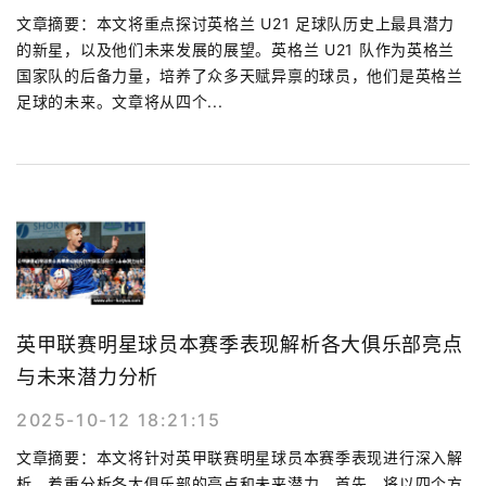
文章摘要：本文将重点探讨英格兰 U21 足球队历史上最具潜力
的新星，以及他们未来发展的展望。英格兰 U21 队作为英格兰
国家队的后备力量，培养了众多天赋异禀的球员，他们是英格兰
足球的未来。文章将从四个...
英甲联赛明星球员本赛季表现解析各大俱乐部亮点
与未来潜力分析
2025-10-12 18:21:15
文章摘要：本文将针对英甲联赛明星球员本赛季表现进行深入解
析，着重分析各大俱乐部的亮点和未来潜力。首先，将以四个方