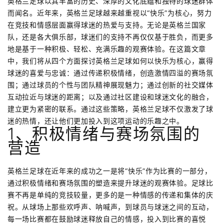
英格兰足球以其丰富的历史、深厚的文化底蕴和独特的球迷群体
而闻名。近年来，英格兰足球越来越重视以“快乐”为核心，努力
在竞技和情感层面赢得球迷的热爱与支持。无论是英格兰国家
队，还是各大俱乐部，球迷们的支持不再仅仅基于胜负，而更多
地是基于一种积极、轻松、充满乐趣的观赛体验。在这篇文章
中，我们将从四个方面探讨英格兰足球如何以快乐为核心，赢得
球迷的喜爱与忠诚：通过传递积极情绪，创造激情四溢的赛场氛
围；通过球员的个性与团队精神展现魅力；通过创新的社交媒体
互动拉近与球迷的距离；以及通过社区建设和球迷文化的融合，
建立更为紧密的联系。通过这些策略，英格兰足球不仅激发了球
迷的热情，还让他们更加投入到这项运动的乐趣之中。
1、积极情绪与赛场氛围的
营造
英格兰足球在近年来的成功之一是将“快乐”作为比赛的一部分，
通过积极情绪和赛场氛围的塑造来提升球迷的观赛体验。足球比
赛不再是单纯的竞技较量，更多的是一种情感的传递和集体的庆
祝。从球场上那些欢呼声、呐喊声，到球员与球迷之间的互动，
每一场比赛都在鼓励球迷释放自己的情感，投入到比赛的喜悦