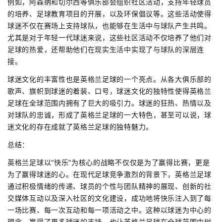
例如，阿森纳和切尔西等俱乐部会组织社区活动，支持年轻球员
的培养、足球教育项目的开展，以及环保倡议等。这些活动使得
球迷不仅在赛场上支持球队，也能够在生活中与球队产生共鸣。
尤其是对于年轻一代球迷来说，这些社区活动不仅培养了他们对
足球的热爱，还帮助他们在现实生活中实现了与球队的深层连
接。
球迷文化的丰富性也是英格兰足球的一个亮点。从各大俱乐部的
歌声、旗帜到球迷的着装、口号，球迷文化的独特性使得英格兰
足球在全球范围内拥有了巨大的吸引力。球迷的狂热、热情以及
对球队的忠诚，形成了英格兰足球的一大特色，甚至可以说，球
迷文化的存在成就了英格兰足球的独特魅力。
总结：
英格兰足球以“快乐”为核心的战略不仅仅是为了赢得比赛，更是
为了赢得球迷的心。在现代足球竞争激烈的背景下，英格兰足球
通过积极情绪的传递、球员的个性与团队精神的展现、创新的社
交媒体互动以及深入社区的文化建设，成功地将快乐注入到了每
一场比赛、每一次互动和每一项活动之中。这种以球迷为中心的
理念，赢得了更多球迷的支持，也让英格兰足球在全球范围内树