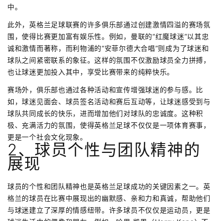
中。
此外，英格兰足球联赛的许多俱乐部通过创建激情四溢的赛场氛
围，使得比赛更加富有娱乐性。例如，曼联的“红魔球迷”以其忠
诚和激情而著称，而利物浦的“安菲尔德大合唱”则成为了球迷和
球队之间紧密联系的象征。这样的氛围不仅激励球员全力拼搏，
也让球迷更加投入其中，享受比赛带来的纯粹快乐。
赛场外，俱乐部也通过各种活动和宣传增强球迷的参与感。比
如，球迷见面会、球员签名活动和赛后互动等，让球迷感受到与
球队共同成长的快乐，进而增加他们对球队的忠诚度。这种积
极、充满活力的氛围，使得英格兰足球不仅仅是一项体育赛事，
更是一个社会文化现象。
2、球员个性与团队精神的
展现
球员的个性和团队精神也是英格兰足球成功的关键因素之一。英
格兰的球员在比赛中展现出的幽默感、亲和力和真诚，帮助他们
与球迷建立了深厚的情感纽带。许多球员不仅仅是运动员，更是