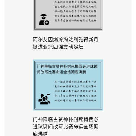
阿尔艾因爆冷淘汰利雅得新月
挺进亚冠四强震动足坛
门神降临古赞神扑封死梅西必
进球瞬间改写比赛命运全场彻
底沸腾