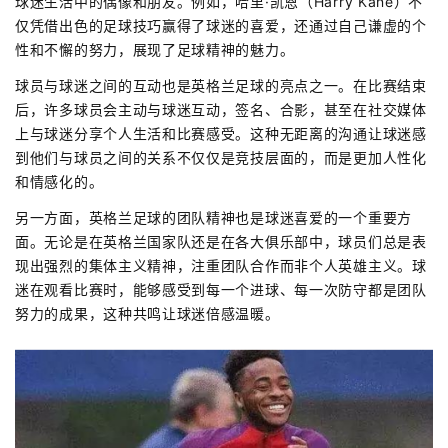
球迷生活中的偶像和朋友。例如，哈里·凯恩（Harry Kane）不
仅凭借出色的足球技巧赢得了球迷的喜爱，还通过自己谦虚的个
性和不懈的努力，展现了足球精神的魅力。
球员与球迷之间的互动也是英格兰足球的亮点之一。在比赛结束
后，许多球员会主动与球迷互动，签名、合影，甚至在社交媒体
上与球迷分享个人生活和比赛感受。这种无距离的沟通让球迷感
到他们与球员之间的关系不仅仅是竞技层面的，而是更加人性化
和情感化的。
另一方面，英格兰足球的团队精神也是球迷喜爱的一个重要方
面。无论是在英格兰国家队还是在各大俱乐部中，球员们总是表
现出强烈的集体主义精神，注重团队合作而非个人英雄主义。球
迷在观看比赛时，能够感受到每一个进球、每一次防守都是团队
努力的成果，这种共鸣让球迷倍感温暖。