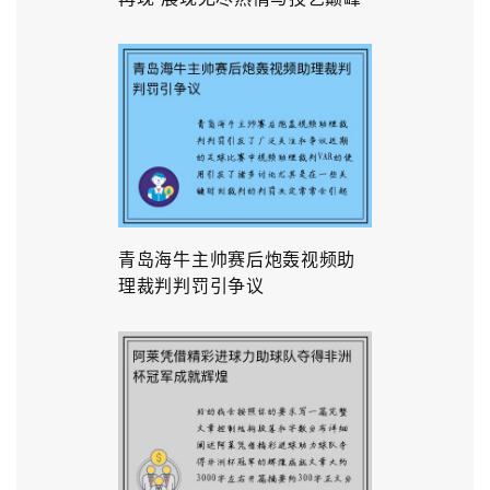
青岛海牛主帅赛后炮轰视频助
理裁判判罚引争议