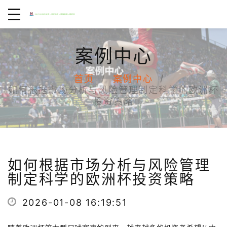
案例中心
首页
案例中心
如何根据市场分析与风险管理制定科学的欧洲杯
投资策略
如何根据市场分析与风险管理
制定科学的欧洲杯投资策略
2026-01-08 16:19:51