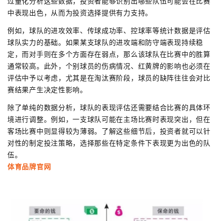
过量化分析这些数据，投资者能够识别出哪些队伍可能会在比赛
中表现出色，从而为投资选择提供有力支持。
例如，球队的进攻效率、传球成功率、控球率等统计数据是评估
球队实力的基础。如果某支球队的进攻端和防守端表现持续稳
定，而对手则在多个方面存在弱点，那么该球队在比赛中的胜算
通常较高。此外，个别球员的伤病情况、红黄牌的影响也必须在
评估中予以考虑，尤其是在淘汰赛阶段，球员的缺阵往往会对比
赛结果产生决定性影响。
除了单纯的数据分析，球队的表现评估还需要结合比赛的具体环
境进行调整。例如，一支球队可能在主场比赛时表现突出，但在
客场比赛中则显得较为薄弱。了解这些细节后，投资者就可以针
对性的制定投注策略，选择那些在特定条件下表现更为出色的队
伍。
体育品牌官网