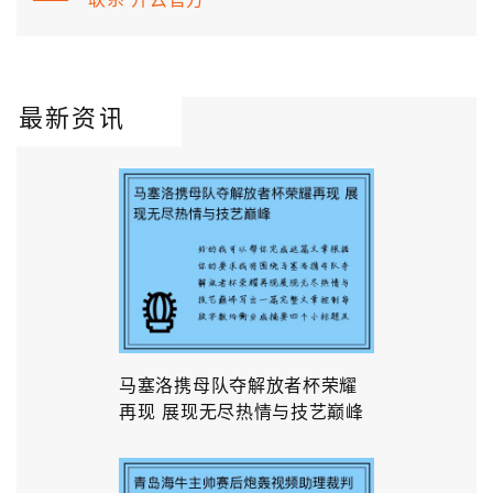
最新资讯
马塞洛携母队夺解放者杯荣耀
再现 展现无尽热情与技艺巅峰