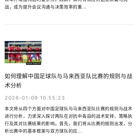
战，成为提升会议沟通与决策效率的重...
如何理解中国足球队与马来西亚队比赛的规则与战
术分析
2026-01-09 10:55:23
本文将从四个方面对中国足球队与马来西亚队比赛的规则与战术
进行分析，力求深入探讨两队在对抗中各自的战术安排、策略执
行及其对比赛结果的影响。首先，我们将从比赛的规则出发，分
析比赛中的基本框架与双方球队的应...