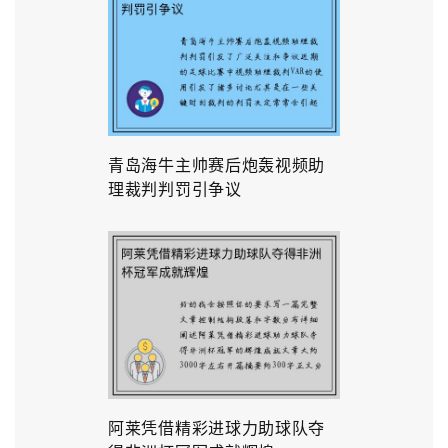
青岛海牛主帅赛后炮轰视频助
理裁判判罚引争议
阿莱凭借精彩进球力助球队夺