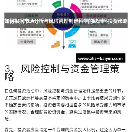
3、风险控制与资金管理策
略
在任何投资活动中，风险控制与资金管理始终是最重要的环节，
尤其是在欧洲杯等高度不确定的赛事中。由于比赛结果受到许多
不确定因素的影响，投资者需要根据自身的风险承受能力和市场
的实际情况，合理配置投资资金，避免过度集中投资带来的风
险。
首先，投资者应当设定一个合理的资金投入比例，避免因为单一