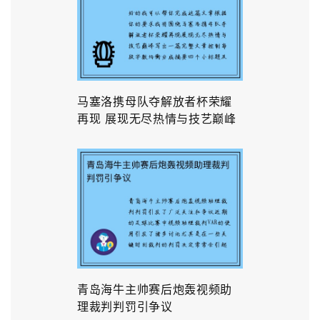
马塞洛携母队夺解放者杯荣耀
再现 展现无尽热情与技艺巅峰
青岛海牛主帅赛后炮轰视频助
理裁判判罚引争议