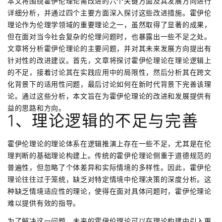
本文将围绕霍伊伦理论需改进的六个关键方面及其发展方向进行
详细分析，并通过四个主要方面深入探讨这些改进措施。霍伊伦
理论作为伦理学领域的重要理论之一，虽然取得了显著的成果，
但在面对当今社会复杂的伦理问题时，也暴露出一些不足之处。
文章将分析霍伊伦理论的主要问题，并对其未来发展方向提出有
针对性的改进建议。首先，文章将探讨霍伊伦理论在理论逻辑上
的不足，接着讨论其在实践应用中的局限性，然后分析其在跨文
化背景下的适用性问题，最后讨论如何在新时代背景下完善该理
论。通过这些分析，本文旨在为霍伊伦理论的改进和发展提供有
益的思路和方向。
1、理论逻辑的不足与完善
霍伊伦理论的理论体系在逻辑推演上存在一些不足，尤其是在伦
理判断的基础理论构建上。传统的霍伊伦理论侧重于道德规范的
普遍性，但忽略了个体差异和实际情境的多样性。因此，霍伊伦
理论往往过于笼统，缺乏对特定情境中伦理决策的深度分析。这
种缺乏情境适应性的理论，使得在面对具体问题时，霍伊伦理论
难以提供有效的指导。
为了解决这一问题，未来的霍伊伦理论可以在理论构建中引入更