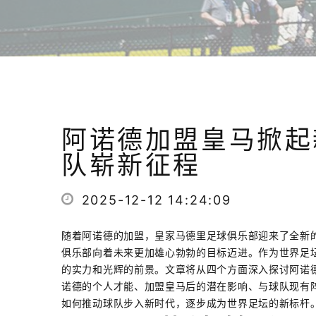
阿诺德加盟皇马掀起
队崭新征程
2025-12-12 14:24:09
随着阿诺德的加盟，皇家马德里足球俱乐部迎来了全新
俱乐部向着未来更加雄心勃勃的目标迈进。作为世界足
的实力和光辉的前景。文章将从四个方面深入探讨阿诺
诺德的个人才能、加盟皇马后的潜在影响、与球队现有
如何推动球队步入新时代，逐步成为世界足坛的新标杆