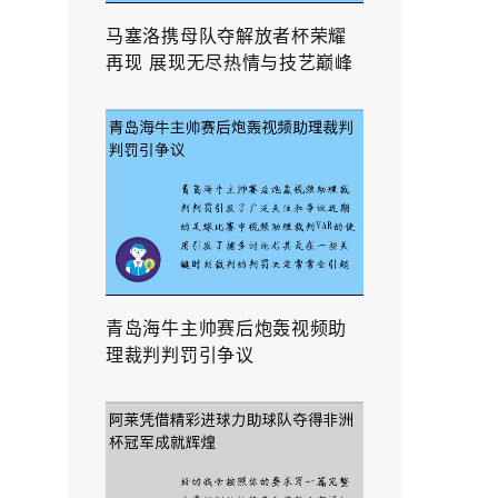
马塞洛携母队夺解放者杯荣耀
再现 展现无尽热情与技艺巅峰
青岛海牛主帅赛后炮轰视频助
理裁判判罚引争议