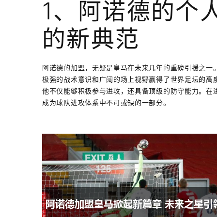
1、阿诺德的个
的新典范
阿诺德的加盟，无疑是皇马在未来几年的重磅引援之一
极强的战术意识和广阔的场上视野赢得了世界足坛的高
他不仅能够积极参与进攻，还具备顶级的防守能力。在
成为球队进攻体系中不可或缺的一部分。