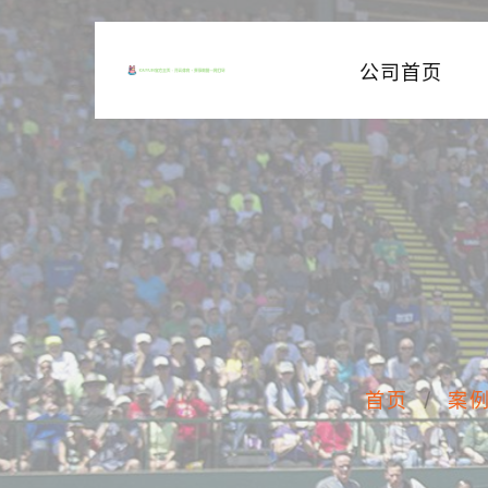
公司首页
首页
案