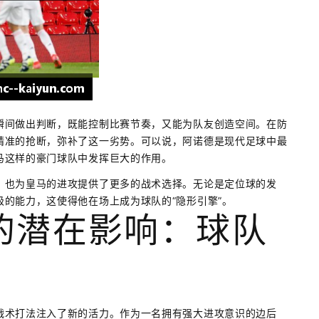
瞬间做出判断，既能控制比赛节奏，又能为队友创造空间。在防
精准的抢断，弥补了这一劣势。可以说，阿诺德是现代足球中最
马这样的豪门球队中发挥巨大的作用。
，也为皇马的进攻提供了更多的战术选择。无论是定位球的发
的能力，这使得他在场上成为球队的“隐形引擎”。
的潜在影响：球队
战术打法注入了新的活力。作为一名拥有强大进攻意识的边后