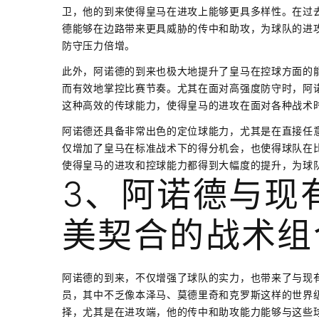
卫，他的到来使得皇马在进攻上能够更具多样性。在过
德能够在边路带来更具威胁的传中和助攻，为球队的进
防守压力倍增。
此外，阿诺德的到来也极大地提升了皇马在控球方面的
而有效地掌控比赛节奏。尤其在面对高强度防守时，阿
这种高效的传球能力，使得皇马的进攻在面对各种战术
阿诺德还具备非常出色的定位球能力，尤其是在直接任
仅增加了皇马在标准战术下的得分机会，也使得球队在
使得皇马的进攻和控球能力都得到大幅度的提升，为球
3、阿诺德与现
美契合的战术组
阿诺德的到来，不仅增强了球队的实力，也带来了与现
员，其中不乏像本泽马、莫德里奇和克罗斯这样的世界
择，尤其是在进攻端，他的传中和助攻能力能够与这些