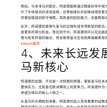
例如，与本泽马的配合，阿诺德能够通过精准的传中球
升了中场球员的进攻选择，也帮助球队的前锋线得到更
供更加稳固的防守保障。其高速的回防能力，也能帮助
此外，阿诺德还能够与皇马的边锋形成非常默契的配合
造更多的得分机会。而在防守中，阿诺德则可以在边路
德与现有阵容的融合，将会使得皇马在攻防两端都表现
kaiyun首页
4、未来长远发
马新核心
阿诺德的加盟，不仅是一次短期的增强，更是皇马在未
整体实力，尤其是在欧洲赛场上的竞争力。阿诺德作为
将成为球队的核心人物之一。
从皇马的长期规划来看，阿诺德的加入具有重要的战略
盟将为球队注入持续的动力。作为一名年轻且经验丰富