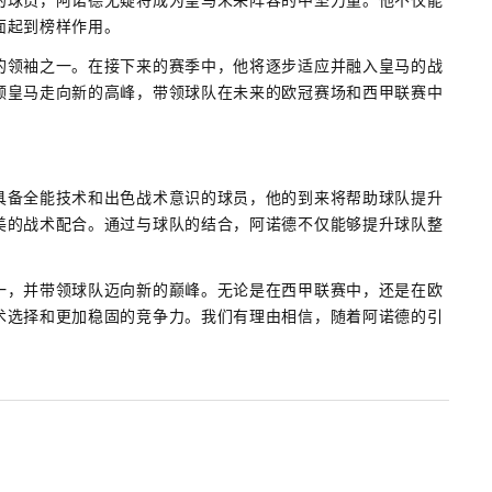
面起到榜样作用。
的领袖之一。在接下来的赛季中，他将逐步适应并融入皇马的战
领皇马走向新的高峰，带领球队在未来的欧冠赛场和西甲联赛中
具备全能技术和出色战术意识的球员，他的到来将帮助球队提升
美的战术配合。通过与球队的结合，阿诺德不仅能够提升球队整
一，并带领球队迈向新的巅峰。无论是在西甲联赛中，还是在欧
术选择和更加稳固的竞争力。我们有理由相信，随着阿诺德的引