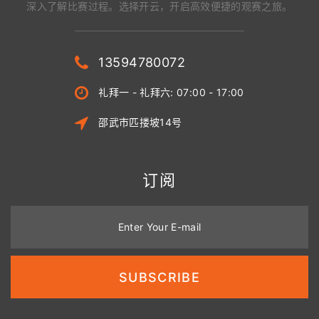
深入了解比赛过程。选择开云，开启高效便捷的观赛之旅。
13594780072
礼拜一 - 礼拜六: 07:00 - 17:00
邵武市匹搂坡14号
订阅
Enter Your E-mail
SUBSCRIBE