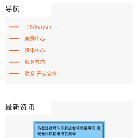
导航
了解kaiyun
案例中心
资讯中心
服务方向
联系 开云官方
最新资讯