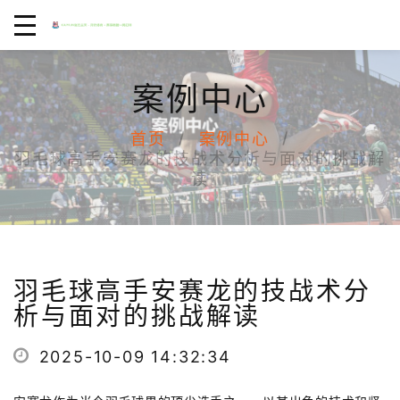
案例中心
首页
案例中心
羽毛球高手安赛龙的技战术分析与面对的挑战解
读
羽毛球高手安赛龙的技战术分
析与面对的挑战解读
2025-10-09 14:32:34