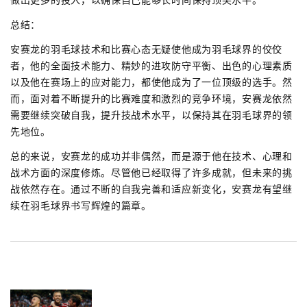
总结：
安赛龙的羽毛球技术和比赛心态无疑使他成为羽毛球界的佼佼
者，他的全面技术能力、精妙的进攻防守平衡、出色的心理素质
以及他在赛场上的应对能力，都使他成为了一位顶级的选手。然
而，面对着不断提升的比赛难度和激烈的竞争环境，安赛龙依然
需要继续突破自我，提升技战术水平，以保持其在羽毛球界的领
先地位。
总的来说，安赛龙的成功并非偶然，而是源于他在技术、心理和
战术方面的深度修炼。尽管他已经取得了许多成就，但未来的挑
战依然存在。通过不断的自我完善和适应新变化，安赛龙有望继
续在羽毛球界书写辉煌的篇章。