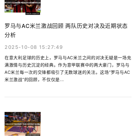
罗马与AC米兰激战回顾 两队历史对决及近期状态
分析
2025-10-08 15:27:49
在意大利足球的历史上，罗马与AC米兰之间的对决无疑是一场充
满激情与历史沉淀的经典。作为意甲联赛中的两大豪门，罗马与
AC米兰每一次的交锋都吸引了无数球迷的关注。这场“罗马与AC
米兰激战”的回顾，不仅仅是...