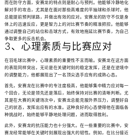
而在防守方面，安赛龙的特点则是耐心与预判。他能够冷静地化
解对手的攻击，尤其是在面对那些高难度的平抽球和杀球时，他
总能提前预判球路，并做出有效的应对。安赛龙的防守不仅是身
体上的迅速反应，更是智力上的对比赛节奏的精准把控。他能够
通过调整自己的站位和击球方式，有效地拖延比赛节奏，为自己
争取更多的反击机会。
3、心理素质与比赛应对
在羽毛球比赛中，心理素质的重要性不言而喻。安赛龙在这方面
的表现同样突出，无论是在关键时刻的稳定发挥，还是在逆境中
的调整能力，他都展现出了一名顶尖选手应有的成熟心态。
首先，安赛龙在比赛中的专注度极高，他能够集中精力应对每一
个回合，无论是领先还是落后，始终保持对比赛的清晰判断。尤
其是在大赛的关键场次中，安赛龙总能克服外界压力，调整好自
己的状态，发挥出应有的水准。这种良好的心态使得他在面临各
种挑战时，始终能够平静地处理问题，进而取得胜利。
此外，安赛龙的抗压能力也十分强大。在一些重要的比赛中，安
赛龙经常能够在关键时刻展现出强大的韧性。例如，在比分接近