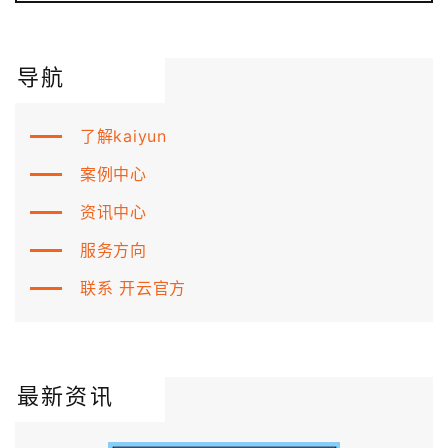
导航
了解kaiyun
案例中心
资讯中心
服务方向
联系 开云官方
最新资讯