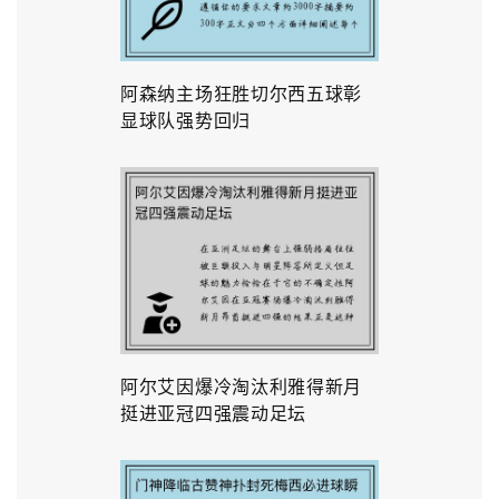
阿森纳主场狂胜切尔西五球彰
显球队强势回归
阿尔艾因爆冷淘汰利雅得新月
挺进亚冠四强震动足坛