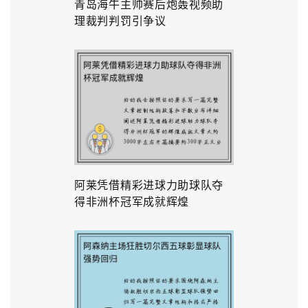
青岛海牛主帅赛后炮轰视频助
理裁判判罚引争议
阿莱凭借精彩进球力助球队夺
得非洲杯冠军成就辉煌