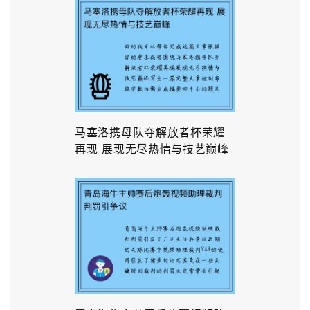
马塞洛携母队夺解放者杯荣耀
再现 展现无尽热情与技艺巅峰