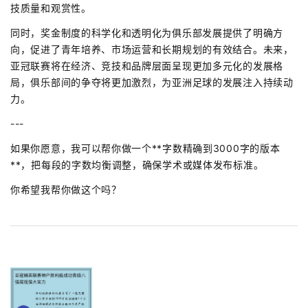
技质量和观赏性。
同时，奖金制度的科学化和透明化为俱乐部发展提供了明确方
向，促进了青年培养、市场运营和长期规划的有效结合。未来，
亚冠联赛将在经济、竞技和品牌层面呈现更加多元化的发展格
局，俱乐部间的争夺将更加激烈，为亚洲足球的发展注入持续动
力。
---
如果你愿意，我可以帮你做一个**字数精确到3000字的版本
**，把每段的字数均衡调整，确保学术或媒体发布标准。
你希望我帮你做这个吗？