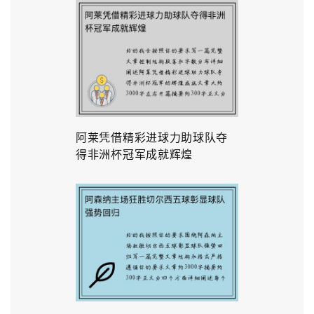
阿莱凭借精彩进球力助球队夺
得非洲杯冠军成就辉煌