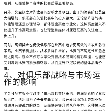
胜利，从而使整个赛季的比赛质量显著提高。
另外，奖金制度对淘汰赛的影响尤其明显。由于淘汰赛阶段奖金
大幅增加，俱乐部在关键比赛中的投入更大，无论是阵容轮换、
体能管理还是心理辅导，都体现出高度专业化。这种高度投入不
仅提升了比赛观赏性，也让球迷和媒体对亚冠联赛的关注度进一
步上升。
同时，高额奖金也促使俱乐部在比赛中追求更高效的进攻和防守
策略，比赛节奏加快，战术多样性增加，比赛的不确定性和悬念
随之提高。观众不仅可以享受到技战术层面的精彩碰撞，也能感
受到每场比赛的紧张和刺激，从而提升亚冠联赛的整体品牌价
值。
4、对俱乐部战略与市场运
作的影响
奖金分配方案不仅改变了俱乐部的赛场策略，也深刻影响了其市
场运作。俱乐部为了争夺更高奖金，会在转会市场上更加积极，
引进具有即战力的球员，从而快速提升球队竞争力。这种投入虽