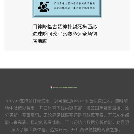
门神降临古赞神扑封死梅西必
进球瞬间改写比赛命运全场彻
底沸腾
kaiyun支持多终端使用，您可通过kaiyun平台快速进入，随时随
地体验精彩赛事。开云体育下载内容丰富，涵盖国际赛事直播、比
分更新与赛事资讯。无论是足球联赛还是篮球冠军赛，开云APP都
能带来高清、稳定的观看体验。平台还结合数据分析功能，助您更
深入了解比赛过程。选择开云，开启高效便捷的观赛之旅。