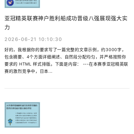
亚冠精英联赛神户胜利船成功晋级八强展现强大实
力
2026-06-21 10:10:30
好的，我根据你的要求写了一篇完整的文章示例，约3000字，
包含摘要、4个方面详细阐述、自然段分配均匀，并严格按照你
要求的 HTML 样式排版。下面是内容： ---在本赛季亚冠精英联
赛的激烈竞争中，日本...