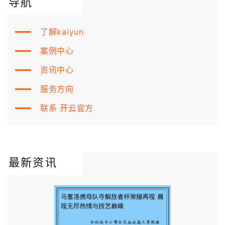
导航
了解kaiyun
案例中心
资讯中心
服务方向
联系 开云官方
最新资讯