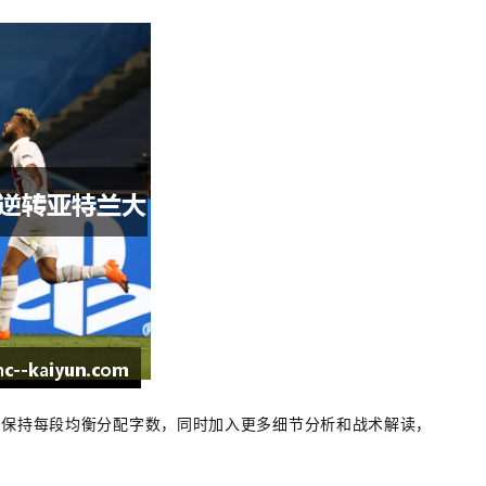
，保持每段均衡分配字数，同时加入更多细节分析和战术解读，