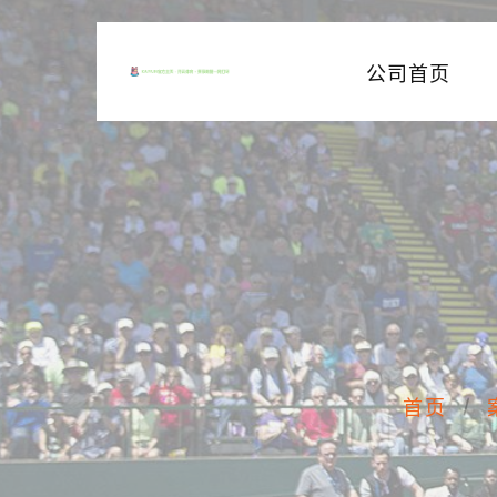
公司首页
首页