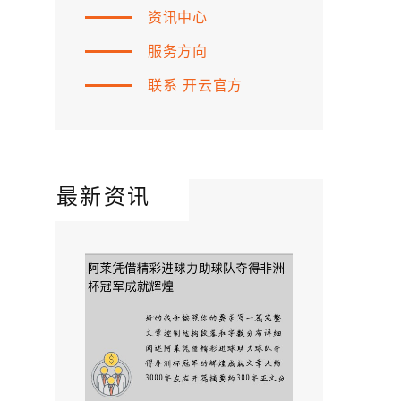
资讯中心
服务方向
联系 开云官方
最新资讯