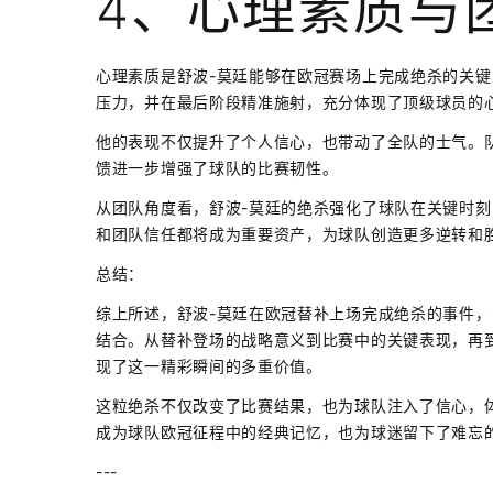
4、心理素质与
心理素质是舒波-莫廷能够在欧冠赛场上完成绝杀的关
压力，并在最后阶段精准施射，充分体现了顶级球员的
他的表现不仅提升了个人信心，也带动了全队的士气。
馈进一步增强了球队的比赛韧性。
从团队角度看，舒波-莫廷的绝杀强化了球队在关键时
和团队信任都将成为重要资产，为球队创造更多逆转和
总结：
综上所述，舒波-莫廷在欧冠替补上场完成绝杀的事件
结合。从替补登场的战略意义到比赛中的关键表现，再
现了这一精彩瞬间的多重价值。
这粒绝杀不仅改变了比赛结果，也为球队注入了信心，
成为球队欧冠征程中的经典记忆，也为球迷留下了难忘
---