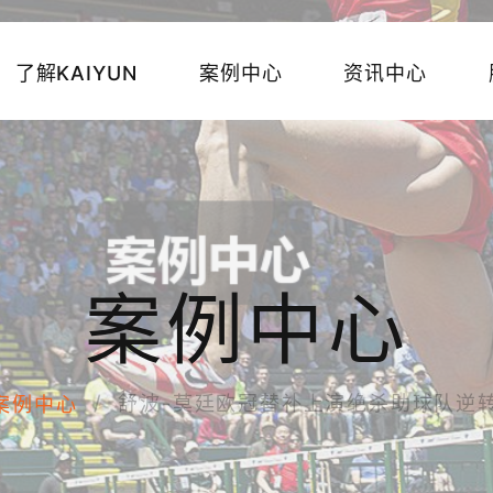
了解KAIYUN
案例中心
资讯中心
案例中心
舒波-莫廷欧冠替补上演绝杀助球队逆
案例中心