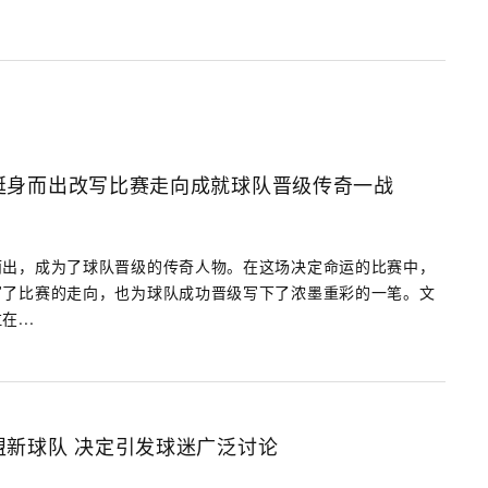
挺身而出改写比赛走向成就球队晋级传奇一战
而出，成为了球队晋级的传奇人物。在这场决定命运的比赛中，
写了比赛的走向，也为球队成功晋级写下了浓墨重彩的一笔。文
...
盟新球队 决定引发球迷广泛讨论