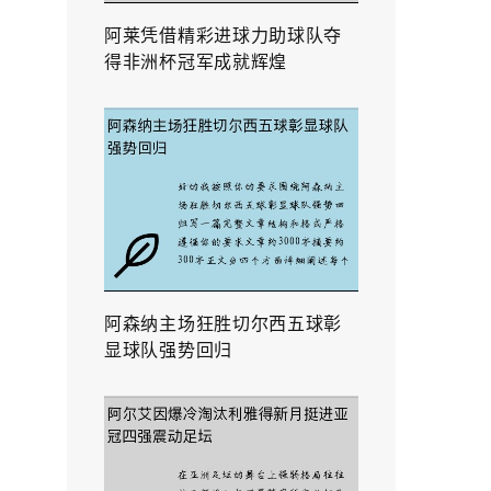
阿莱凭借精彩进球力助球队夺
得非洲杯冠军成就辉煌
阿森纳主场狂胜切尔西五球彰
显球队强势回归