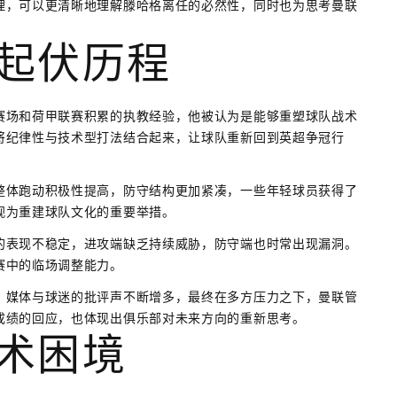
理，可以更清晰地理解滕哈格离任的必然性，同时也为思考曼联
起伏历程
赛场和荷甲联赛积累的执教经验，他被认为是能够重塑球队战术
将纪律性与技术型打法结合起来，让球队重新回到英超争冠行
整体跑动积极性提高，防守结构更加紧凑，一些年轻球员获得了
视为重建球队文化的重要举措。
的表现不稳定，进攻端缺乏持续威胁，防守端也时常出现漏洞。
赛中的临场调整能力。
。媒体与球迷的批评声不断增多，最终在多方压力之下，曼联管
成绩的回应，也体现出俱乐部对未来方向的重新思考。
术困境