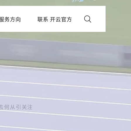
服务方向
联系 开云官方
去何从引关注