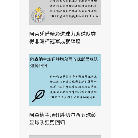
阿莱凭借精彩进球力助球队夺
得非洲杯冠军成就辉煌
阿森纳主场狂胜切尔西五球彰
显球队强势回归