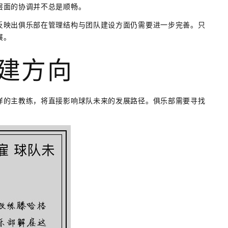
层面的协调并不总是顺畅。
反映出俱乐部在管理结构与团队建设方面仍需要进一步完善。只
展。
建方向
样的主教练，将直接影响球队未来的发展路径。俱乐部需要寻找