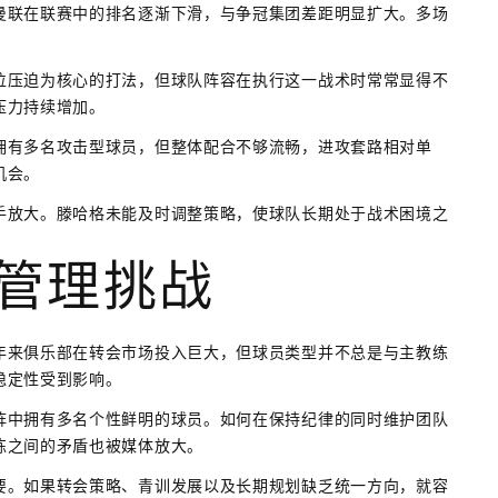
曼联在联赛中的排名逐渐下滑，与争冠集团差距明显扩大。多场
位压迫为核心的打法，但球队阵容在执行这一战术时常常显得不
压力持续增加。
拥有多名攻击型球员，但整体配合不够流畅，进攻套路相对单
机会。
手放大。滕哈格未能及时调整策略，使球队长期处于战术困境之
管理挑战
年来俱乐部在转会市场投入巨大，但球员类型并不总是与主教练
稳定性受到影响。
阵中拥有多名个性鲜明的球员。如何在保持纪律的同时维护团队
练之间的矛盾也被媒体放大。
要。如果转会策略、青训发展以及长期规划缺乏统一方向，就容