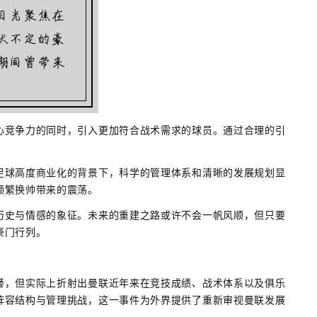
心竞争力的同时，引入更加符合战术需求的球员。通过合理的引
足球高度商业化的背景下，科学的管理体系和清晰的发展规划显
频繁换帅带来的震荡。
历史与情感的象征。未来的重建之路或许不会一帆风顺，但只要
豪门行列。
替，但实际上折射出曼联近年来在竞技成绩、战术体系以及俱乐
阵容结构与管理挑战，这一事件为外界提供了重新审视曼联发展