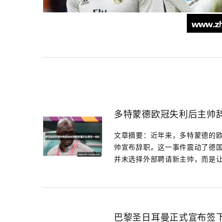
多特蒙德欧冠失利后主帅
文章摘要：近年来，多特蒙德的
帅宣布辞职。这一事件震动了德
并未选择外部聘请新主帅，而是让助
巴黎圣日耳曼正式宣布签下