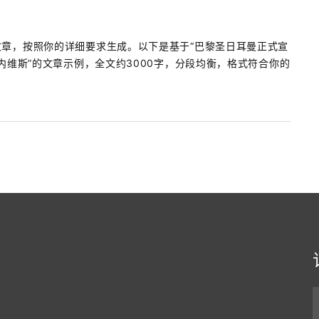
章，按照你的详细要求生成。以下是基于“巴黎圣日耳曼正式宣
内维斯”的文章示例，全文约3000字，分段均衡，格式符合你的