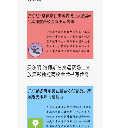
费尔明·洛佩斯在奥运赛场上大
放异彩独揽两枚金牌书写传奇