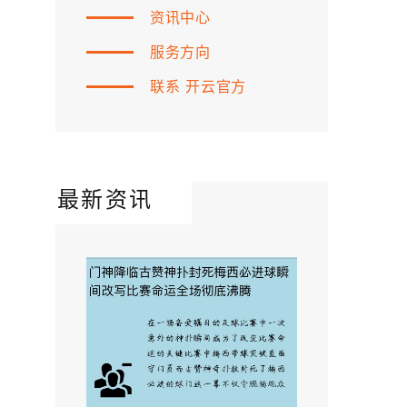
资讯中心
服务方向
联系 开云官方
最新资讯