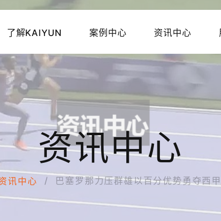
了解KAIYUN
案例中心
资讯中心
资讯中心
巴塞罗那力压群雄以百分优势勇夺西
资讯中心