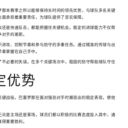
罗那本赛季之所以能够保持长时间的领先优势，与球队多名关键
方面承担着重要责任，为球队提供了坚实保障。
攻还是快速反击，都能把握住关键机会。稳定的进球能力不仅帮
争对手的差距。
织进攻、控制节奏和参与防守的多重任务。通过精准的传球与出
节奏掌握在自己手中。
了不必要的失误。在多个关键场次中，稳固的防守帮助球队守住
定优势
关键战役。巴塞罗那在面对强劲对手时展现出的稳定表现，使他
无论是主场还是客场，球员们都以积极的比赛态度投入其中，通
赢得重要胜利。