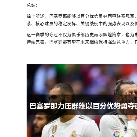
总结：
综上所述，巴塞罗那能够以百分优势勇夺西甲联赛冠军
系、核心球员的稳定发挥、关键战役中的强势表现以及
这一赛季的夺冠不仅为俱乐部历史再添辉煌篇章，也为
持续完善，巴塞罗那有望在未来继续保持强劲竞争力，