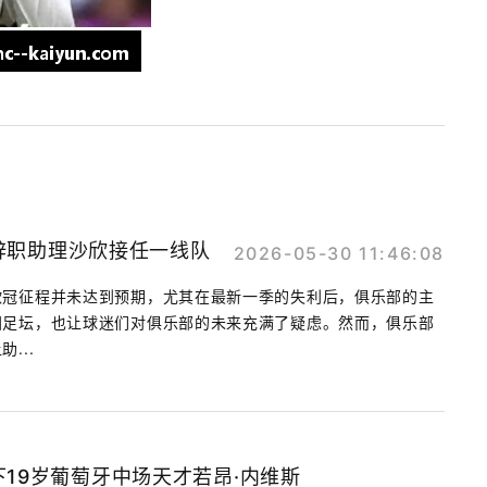
辞职助理沙欣接任一线队
2026-05-30 11:46:08
欧冠征程并未达到预期，尤其在最新一季的失利后，俱乐部的主
国足坛，也让球迷们对俱乐部的未来充满了疑虑。然而，俱乐部
...
19岁葡萄牙中场天才若昂·内维斯