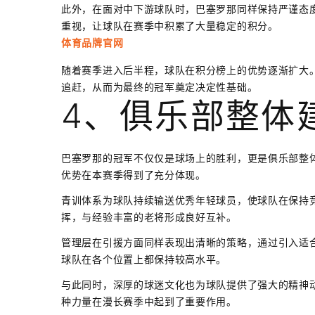
此外，在面对中下游球队时，巴塞罗那同样保持严谨态
重视，让球队在赛季中积累了大量稳定的积分。
体育品牌官网
随着赛季进入后半程，球队在积分榜上的优势逐渐扩大
追赶，从而为最终的冠军奠定决定性基础。
4、俱乐部整体
巴塞罗那的冠军不仅仅是球场上的胜利，更是俱乐部整
优势在本赛季得到了充分体现。
青训体系为球队持续输送优秀年轻球员，使球队在保持
挥，与经验丰富的老将形成良好互补。
管理层在引援方面同样表现出清晰的策略，通过引入适
球队在各个位置上都保持较高水平。
与此同时，深厚的球迷文化也为球队提供了强大的精神
种力量在漫长赛季中起到了重要作用。