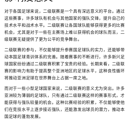
对于各国足球来说，二级联赛是一个具有深远意义的平台。通过
这些赛事，许多球队有机会与其他国家的强队交锋，提升自己的
技术水平和战术水平。二级联赛让各国球队能够获得更多的比赛
机会，尤其是对于一些在主赛场上难以获得机会的球队而言，二
级联赛无疑提供了更为公平的竞争舞台。
二级联赛的参与，不仅能够提升参赛国足球队的实力，还能够带
动本国足球青训体系的完善。随着赛事的不断进行，许多新兴足
球国家纷纷通过二级联赛积累了宝贵的经验。长期来看，二级联
赛的影响力有助于提高整个亚洲地区的足球水平，这种良性循环
将推动亚洲足球在世界舞台上占据一席之地。
而对于一些小型足球国家来说，二级联赛的意义尤为突出。许多
亚洲较为薄弱的足球队，只有通过二级联赛这样的赛事形式，才
能获得与强队较量的机会。这种比赛经验的积累，不仅能够使他
们在竞技水平上逐步接近强队，还能激发出球员的潜力，推动本
国足球的蓬勃发展。