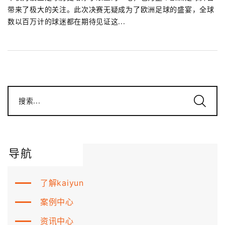
带来了极大的关注。此次决赛无疑成为了欧洲足球的盛宴，全球
数以百万计的球迷都在期待见证这...
搜索...
导航
了解kaiyun
案例中心
资讯中心