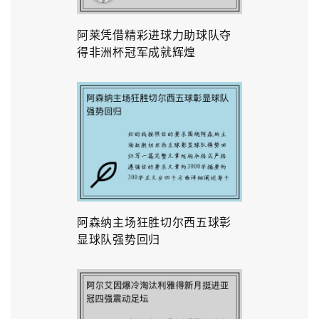
阿莱凭借精彩进球力助球队夺
得非洲杯冠军成就辉煌
阿森纳主场狂胜切尔西五球彰
显球队强势回归