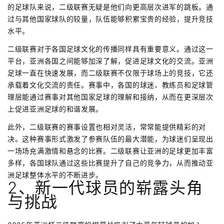
的足球队来说，二级联赛无疑是他们向更高层次进军的跳板。通
过与其他国家球队的较量，队伍能够积累宝贵的经验，提升竞技
水平。
二级联赛对于各国足球文化的传播同样具有重要意义。通过这一
平台，亚洲各国之间能够加深了解，促进足球文化的交流。亚洲
足球一直在快速发展，而二级联赛不仅限于球场上的竞技，它还
承载着文化交流的责任。赛事中，各国的球迷、教练员和足球管
理层能通过赛事对其他国家足球的理解和接纳，从而在更深层次
上促进亚洲足球的和谐发展。
此外，二级联赛的赛事设置也相对灵活，常常能提供精彩的对
决。这种赛事形式激发了参赛队伍的最大潜能，为球迷们呈现出
一场场充满激情和悬念的比赛。二级联赛让亚洲的足球更加丰富
多样，各国球队通过这些比赛提升了自己的竞争力，从而推动亚
洲足球整体水平的不断进步。
2、新一代球员的崭露头角
与挑战