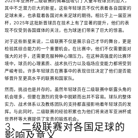
2025年亚洲杯二级联赛的揭幕战吸引了大量年轻球员的加入，
其中不乏潜力巨大的新星。这些年轻球员不仅代表着各自国家的
足球未来，也承载着各国对未来足球的期待。相比于上一届亚洲
杯，2025年这批新晋球员在技术上有了显著的提升，他们的表
现不仅受到各国媒体的关注，也为球迷们带来了巨大的惊喜。
对于这些新星来说，二级联赛不仅是展示自己才华的舞台，更是
检验其综合能力的一个重要机会。在比赛中，他们不仅需要面对
强大的对手，还需要克服种种心理压力。在这种高强度的比赛环
境中，球员的心理素质、战术执行力以及临场应变能力都将受到
严峻考验。许多年轻球员在赛事中的表现往往决定了他们是否能
够晋升至更高水平的联赛和国家队。
然而，挑战也是并存的。虽然年轻球员在二级联赛中崭露头角的
机会增多，但要在激烈的竞争中脱颖而出并不容易。球队的整体
实力、战术体系以及教练团队的支持都直接影响着年轻球员的发
挥。与此同时，二级联赛的经验积累也为他们将来进军亚洲杯或
世界杯等大赛提供了宝贵的锻炼机会。
3、二级联赛对各国足球的
影响及意义