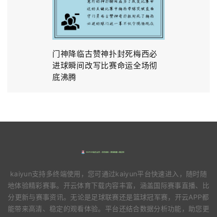
门神降临古赞神扑封死梅西必
进球瞬间改写比赛命运全场彻
底沸腾
kaiyun支持多终端使用，您可通过kaiyun平台快速进入，随时随
地体验精彩赛事。开云体育下载内容丰富，涵盖国际赛事直播、比
分更新与赛事资讯。无论是足球联赛还是篮球冠军赛，开云APP都
能带来高清、稳定的观看体验。平台还结合数据分析功能，助您更