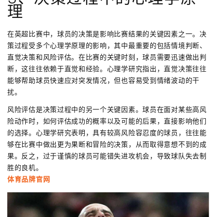
理
在英超比赛中，球员的决策是影响比赛结果的关键因素之一。决
策过程受多个心理学原理的影响，其中最重要的包括情境判断、
直觉决策和风险评估。在比赛的关键时刻，球员需要迅速做出判
断，这往往依赖于直觉和经验。心理学研究指出，直觉决策往往
能够帮助球员快速应对突发情况，但也容易受到情绪波动的干
扰。
风险评估是决策过程中的另一个关键因素。球员在面对某些高风
险动作时，如何评估成功的概率以及可能的后果，直接影响他们
的选择。心理学研究表明，具有较高风险容忍度的球员，往往能
够在比赛中做出更为果断和冒险的决策，从而取得意想不到的成
果。反之，过于谨慎的球员可能错失进攻机会，导致球队失去制
胜的良机。
体育品牌官网