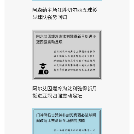
阿森纳主场狂胜切尔西五球彰
显球队强势回归
阿尔艾因爆冷淘汰利雅得新月
挺进亚冠四强震动足坛