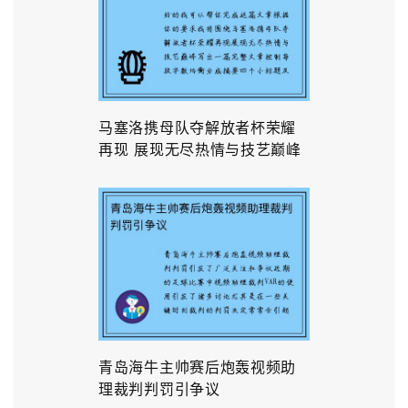
马塞洛携母队夺解放者杯荣耀
再现 展现无尽热情与技艺巅峰
青岛海牛主帅赛后炮轰视频助
理裁判判罚引争议