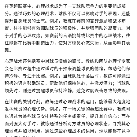
在英超联赛中，心理战术成为了一支球队竞争力的重要组成部
分。通过巧妙的心理战术，球队不仅可以影响对手的表现，还能
提升自身球员的士气。例如，教练在赛前的言辞激励和战术布
置，往往能够有效调动球员的积极性，并增强团队的凝聚力。对
于对手的心理攻势，如赛前的言语挑衅或比赛中的心理战术，往
往能够在比赛中制造压力，使对方球员心态失衡，从而影响其表
现。
心理战术还包括赛中对球员情绪的调节。教练和团队心理学专家
会在比赛过程中通过适时的干预来调整球员的情绪，帮助他们保
持冷静、专注于比赛。例如，当球队处于落后时，教练可能通过
积极的语言鼓励球员，帮助他们保持信心，并激发潜力；当球队
领先时，则通过提醒球员保持冷静，避免过度兴奋导致的失误。
在比赛的关键时刻，教练通过心理战术的运用，能够最大程度地
发挥球员的心理优势。例如，在一场关键的英超比赛中，教练可
以通过为某些球员安排特殊的任务或责任，提升其自信心；而在
面对强大对手时，教练通过分析对方球员的心理状态，寻找其心
理弱点并加以利用。通过这些心理战术的运用，球队能够在竞争