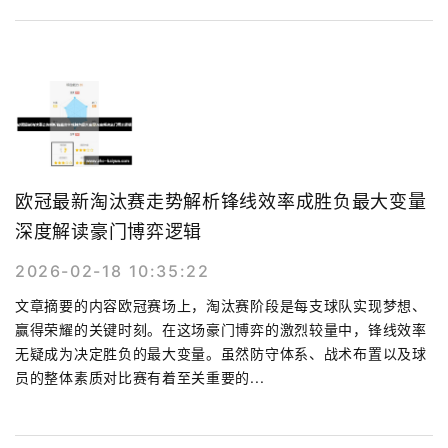
欧冠最新淘汰赛走势解析锋线效率成胜负最大变量
深度解读豪门博弈逻辑
2026-02-18 10:35:22
文章摘要的内容欧冠赛场上，淘汰赛阶段是每支球队实现梦想、
赢得荣耀的关键时刻。在这场豪门博弈的激烈较量中，锋线效率
无疑成为决定胜负的最大变量。虽然防守体系、战术布置以及球
员的整体素质对比赛有着至关重要的...