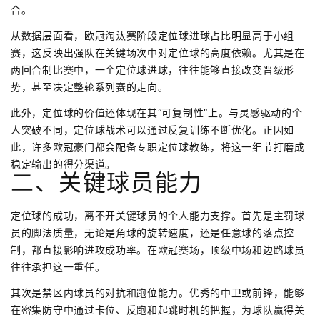
合。
从数据层面看，欧冠淘汰赛阶段定位球进球占比明显高于小组
赛，这反映出强队在关键场次中对定位球的高度依赖。尤其是在
两回合制比赛中，一个定位球进球，往往能够直接改变晋级形
势，甚至决定整轮系列赛的走向。
此外，定位球的价值还体现在其“可复制性”上。与灵感驱动的个
人突破不同，定位球战术可以通过反复训练不断优化。正因如
此，许多欧冠豪门都会配备专职定位球教练，将这一细节打磨成
稳定输出的得分渠道。
二、关键球员能力
定位球的成功，离不开关键球员的个人能力支撑。首先是主罚球
员的脚法质量，无论是角球的旋转速度，还是任意球的落点控
制，都直接影响进攻成功率。在欧冠赛场，顶级中场和边路球员
往往承担这一重任。
其次是禁区内球员的对抗和跑位能力。优秀的中卫或前锋，能够
在密集防守中通过卡位、反跑和起跳时机的把握，为球队赢得关