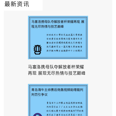
最新资讯
马塞洛携母队夺解放者杯荣耀
再现 展现无尽热情与技艺巅峰