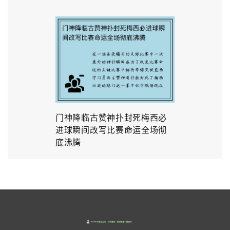
门神降临古赞神扑封死梅西必
进球瞬间改写比赛命运全场彻
底沸腾