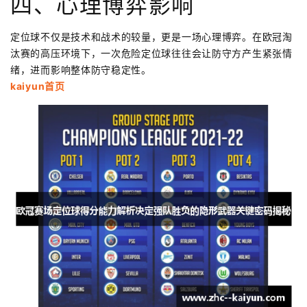
四、心理博弈影响
定位球不仅是技术和战术的较量，更是一场心理博弈。在欧冠淘
汰赛的高压环境下，一次危险定位球往往会让防守方产生紧张情
绪，进而影响整体防守稳定性。
kaiyun首页