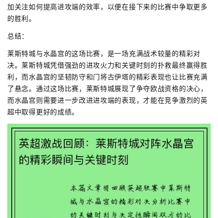
加关注如何提高进攻端的效率，以便在接下来的比赛中争取更多
的胜利。
总结：
莱斯特城与水晶宫的这场比赛，是一场充满战术较量的精彩对
决。莱斯特城凭借强劲的进攻火力和关键时刻的扑救最终赢得胜
利，而水晶宫的坚韧防守和门将古伊塔的精彩表现也让比赛充满
了悬念。通过这场比赛，莱斯特城展现了争夺欧战资格的决心，
而水晶宫则需要进一步改进进攻端的表现，才能在竞争激烈的英
超中取得更好的成绩。