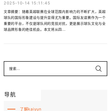
2025-10-14 15:11:45
文章摘要：随着英超联赛在全球范围内影响力的不断扩大，英超
球队的国际形象建设与提升显得尤为重要。国际友谊赛作为一个
重要的平台，不仅是球队间的竞技对抗，更是展示球队文化与全
球品牌形象的绝佳机会。本文将从四...
搜索...
导航
了解kaiyun