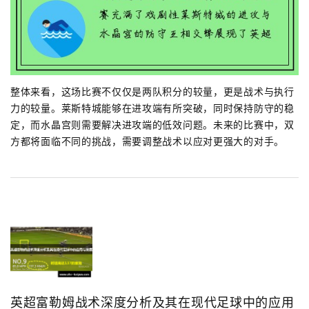
整体来看，这场比赛不仅仅是两队积分的较量，更是战术与执行
力的较量。莱斯特城能够在进攻端有所突破，同时保持防守的稳
定，而水晶宫则需要解决进攻端的低效问题。未来的比赛中，双
方都将面临不同的挑战，需要调整战术以应对更强大的对手。
英超富勒姆战术深度分析及其在现代足球中的应用