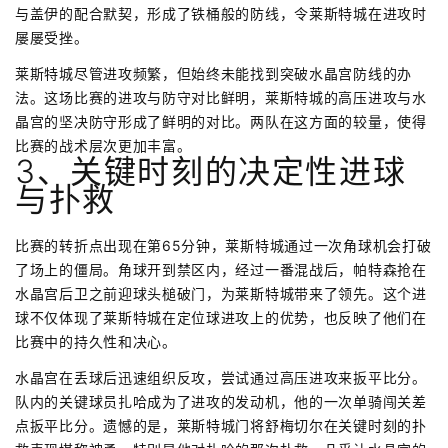
与盖伊的配合默契，形成了铁桶般的防线，令莱斯特城在进攻时
屡屡受挫。
莱斯特城尽管进攻频繁，但始终未能找到突破水晶宫防线的办
法。这场比赛的进攻与防守对比鲜明，莱斯特城的高压进攻与水
晶宫的坚决防守形成了鲜明的对比。两队在这方面的较量，使得
比赛的战术层次更加丰富。
3、关键时刻的决定性进球
与扑救
比赛的转折点出现在第65分钟，莱斯特城通过一次角球机会打破
了场上的僵局。角球开到禁区内，经过一番混战后，帕特森抢在
水晶宫后卫之前迎球头槌破门，为莱斯特城带来了领先。这个进
球不仅体现了莱斯特城在定位球进攻上的优势，也反映了他们在
比赛中的持久性和决心。
水晶宫在丢球后迅速组织反攻，尝试通过高压进攻来扳平比分。
队内的关键球员扎哈成为了进攻的发动机，他的一次单骑闯关差
点扳平比分。遗憾的是，莱斯特城门将舒梅切尔在关键时刻的扑