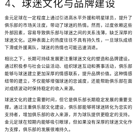
4、球迷文化与品牌建设
金元足球在一定程度上通过引进高水平外援和明星球员，提升了
俱乐部的市场关注度，带动了球迷的热情。然而，过度依赖这些
外部因素，容易导致俱乐部与球迷之间的关系浅薄，缺乏深厚的
球迷文化。这种表面上的热度往往不具有持久性，一旦球队成绩
下滑或外援离队，球迷的热情也可能迅速消退。
相比之下，长期可持续发展更注重球迷文化的塑造和品牌建设。
通过积极参与社会公益活动、组织球迷互动和赛事活动，俱乐部
能够与球迷建立更加深厚的情感联系，提升品牌价值。这种情感
纽带的建立，不仅能够增强球迷的忠诚度，还能帮助俱乐部在面
对成绩波动时保持稳定的收入来源。
球迷文化的建立需要时间，但它是俱乐部长期稳定发展的重要支
撑。通过注重俱乐部文化建设，俱乐部能够将球迷转化为忠实的
支持者，增加俱乐部的收入来源，并为球队提供更稳定的支持。
金元足球在短期内能够吸引眼球，但如果没有深厚的球迷文化作
为支撑，俱乐部的发展很难持久。