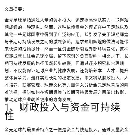
文章摘要：
金元足球是指通过大量的资本投入，迅速提高球队实力，取得短
期成绩的一种现象。然而，这种依赖资金的模式在中国足球以及
其他一些足球国家中得到了广泛的应用，却引发了关于短期辉煌
与长期可持续发展之间的激烈争论。追求短期辉煌的做法可能带
来快速的成绩提升，然而一旦资金链断裂或外部环境变化，这种
短期成就往往会迅速崩塌，留下深刻的负面影响。相比之下，长
期可持续发展的路径虽然起步较慢，但通过逐步积累和合理规
划，不仅能保证足球产业的健康发展，还能培养本土人才、提升
整体竞争力，最终实现长期的稳定发展。本文将从财政投入、人
才培养、联赛管理、球迷文化等方面深入分析金元足球背后的两
难选择，探讨如何在短期辉煌与长期可持续发展之间做出权衡，
推动足球产业朝着健康的方向发展。
1、财政投入与资金可持续
性
金元足球的最显著特点之一便是资金的快速投入。通过大量资金