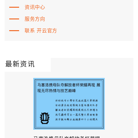
资讯中心
服务方向
联系 开云官方
最新资讯