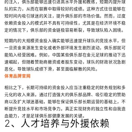
的注入，俱乐部能够迅速引进高水平外援和教练，短期内提升球
队的实力，从而在联赛中取得较好的成绩。这种方式往往能够在
短时间内吸引球迷的关注，提升俱乐部的市场价值。然而，过度
依赖资金投入的模式并不具有可持续性，尤其是在经济环境不稳
定的情况下，俱乐部的资金链极容易断裂，导致球队陷入困境。
短期内的大规模资金投入确实能够迅速提升球队的竞技水平，但
一旦资金来源发生变化或者外部环境发生剧烈波动，俱乐部就可
能陷入经营困难。例如，中国某些俱乐部在金元足球的推动下迅
速崛起，但随着赞助商撤资或者股东变动，球队的财政状况急剧
恶化，导致球队成绩下滑，甚至面临解散的风险。
体育品牌官网
相比之下，长期可持续的资金投入应当注重稳定的财务规划和多
元化的收入来源。通过打造强大的俱乐部品牌、吸引稳定的赞助
商以及扩大球迷基础，能够在保证俱乐部长期运营的基础上，不
断提升竞技水平和市场竞争力。真正实现财务的独立性和自我造
血能力，才是足球俱乐部健康发展的关键。
2、人才培养与外援依赖