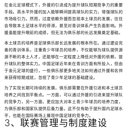
在金元足球模式下，外援的引进成为提升球队短期竞争力的重要
手段。高水平外援的加入能够瞬间提高球队的实力，增强球队的
市场吸引力。然而，过度依赖外援而忽视本土球员的发展，往往
会导致本土足球水平的停滞，甚至对青训体系产生负面影响。外
援虽能提升眼前的成绩，但无法为俱乐部的长远发展奠定基础。
本土球员的培养是足球俱乐部长远发展的根本所在。通过建设完
善的青训体系，注重青少年球员的培养，不仅能够为球队提供源
源不断的本土人才，还能够在一定程度上降低对外援的依赖，提
升球队的整体实力。中国足球近年来在青训方面有所投入，但由
于金元足球的盛行，一些俱乐部更多地关注如何通过外援和名帅
来获得短期成就，忽视了青少年足球的基础建设。
为了实现长期可持续的发展，俱乐部需要在外援引进和本土球员
培养之间找到平衡点。一方面，可以通过外援的引进来提升球队
的竞争力，另一方面，更应加大对本土青少年球员的培养力度，
为俱乐部和国家队提供后备力量。这不仅有助于提升国内足球水
平，也能在国际赛场上展现中国足球的竞争力。
3、联赛管理与制度建设