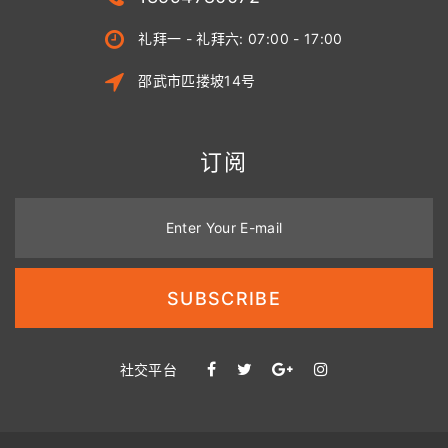
礼拜一 - 礼拜六: 07:00 - 17:00
邵武市匹搂坡14号
订阅
Enter Your E-mail
SUBSCRIBE
社交平台