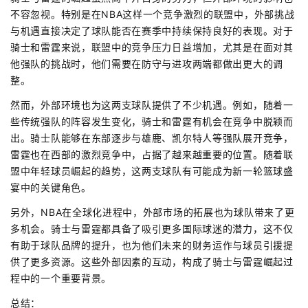
不容忽视。特别是在NBA这样一个竞争激烈的联盟中，外部挑战
与机遇直接决定了球队能否在赛季中持续保持良好的表现。对于
骑士和雷霆来说，联盟中的竞争压力日益增加，尤其是在面对其
他强队的挑战时，他们需要在防守与进攻两端都做出更大的调
整。
然而，外部环境也为这两支球队提供了不少机遇。例如，随着一
些传统强队的阵容发生变化，骑士和雷霆有机会在竞争中脱颖而
出。骑士队能够在东部逐步与雄鹿、凯尔特人等强队展开竞争，
雷霆也在西部的激烈竞争中，占据了越来越重要的位置。随着联
盟中年轻球员崛起的趋势，这两支球队有可能成为新一轮篮球盛
宴中的关键角色。
另外，NBA在全球化进程中，外部市场的拓展也为球队带来了更
多机会。骑士与雷霆都具备了吸引更多国际球迷的潜力，这不仅
有助于球队品牌的提升，也为他们未来的财务运作与球员引援提
供了更多资源。这些外部因素的互动，构成了骑士与雷霆崛起过
程中的一个重要背景。
总结：