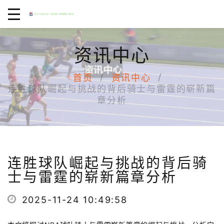
资讯中心
首页
资讯中心
连胜球队崛起与挑战的背后骑士与雷霆的崭新篇
章分析
连胜球队崛起与挑战的背后骑
士与雷霆的崭新篇章分析
2025-11-24 10:49:58