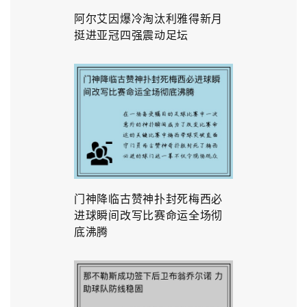
阿尔艾因爆冷淘汰利雅得新月
挺进亚冠四强震动足坛
门神降临古赞神扑封死梅西必
进球瞬间改写比赛命运全场彻
底沸腾