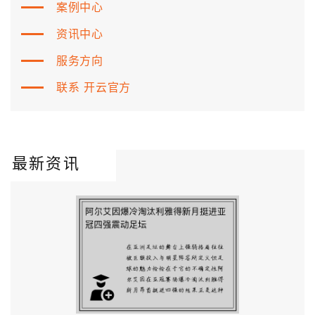
案例中心
资讯中心
服务方向
联系 开云官方
最新资讯