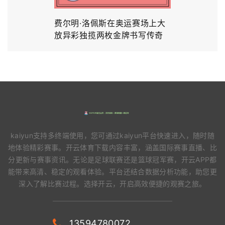
费尔明·洛佩斯在奥运赛场上大
放异彩独揽两枚金牌书写传奇
kaiyun支持多终端使用，您可通过kaiyun平台快速进入，随时随
地体验精彩赛事。开云体育下载内容丰富，涵盖国际赛事直播、比
分更新与赛事资讯。无论是足球联赛还是篮球冠军赛，开云APP都
能带来高清、稳定的观看体验。平台还结合数据分析功能，助您更
深入了解比赛过程。选择开云，开启高效便捷的观赛之旅。
13594780072