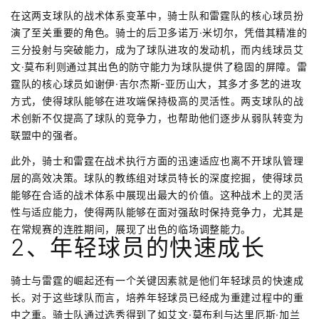
在这两支球队的战术体系变革中，骑士队和雷霆队的核心球员扮
演了至关重要的角色。骑士的后卫多诺万·米切尔，凭借其精准的
三分投射与突破能力，成为了球队进攻的发动机，而内线球员艾
文·莫布利则通过其出色的防守能力为球队提供了稳固的屏障。雷
霆队的核心球员如谢伊·吉尔杰斯-亚历山大，其多才多艺的进攻
方式，使得球队能够在进攻端保持极高的灵活性。两支球队的战
术创新不仅提高了球队的竞争力，也帮助他们逐步从弱队转变为
联盟中的强者。
此外，骑士和雷霆在战术执行方面的迅速适应也离不开球队管理
层的高效决策。球队的教练组对球员特长的深度挖掘，使得球员
能够在合适的战术体系中展现出最大的价值。这种战术上的灵活
性与适应能力，使得两队能够在面对强敌时保持竞争力，尤其是
在常规赛的连胜期间，展现了出色的临场调整能力。
2、年轻球员的快速成长
骑士与雷霆的崛起还有一个关键因素就是他们年轻球员的快速成
长。对于这些球队而言，培养年轻球员已经成为重建过程中的重
中之重。骑士队通过选秀得到了如艾文·莫布利与达里厄斯·加兰