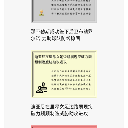
那不勒斯成功签下后卫布翁乔
尔诺 力助球队防线稳固
迪亚尼在里昂女足边路展现突
破力频频制造威胁助攻进攻