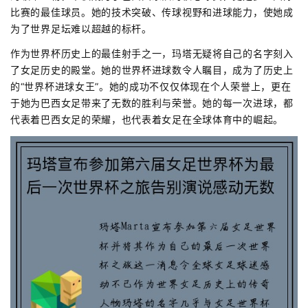
比赛的最佳球员。她的技术突破、传球视野和进球能力，使她成
为了世界足坛难以超越的标杆。
作为世界杯历史上的最佳射手之一，玛塔无疑将自己的名字刻入
了女足历史的殿堂。她的世界杯进球数令人瞩目，成为了历史上
的“世界杯进球女王”。她的成功不仅仅体现在个人荣誉上，更在
于她为巴西女足带来了无数的胜利与荣誉。她的每一次进球，都
代表着巴西女足的荣耀，也代表着女足在全球体育中的崛起。