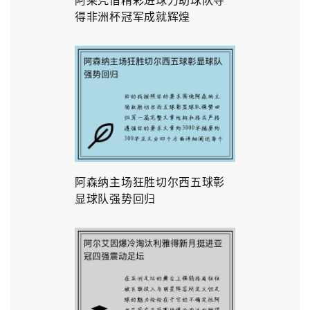
阿莱凭借精彩进球力助球队夺
得非洲杯冠军成就辉煌
阿森纳主场狂胜切尔西五球彰
显球队强势回归