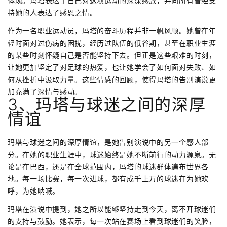
体现。玛塔表达了自己对这项运动的深深感激，并向所有曾经支
持她的人表达了感恩之情。
作为一名职业运动员，玛塔的奋斗历程并非一帆风顺。她曾在年
轻时面对过伤病的困扰，经历过队伍的低谷期，甚至在职业生涯
的某些时刻怀疑自己是否能坚持下去。但正是这些艰难的时刻，
让她更加坚定了对足球的热爱，也让她学会了如何面对失败、如
何从挫折中汲取力量。这些情感的回顾，使得玛塔的告别演说更
加充满了深情与感动。
3、玛塔与球迷之间的深厚
情谊
玛塔与球迷之间的深厚情谊，是她告别演说中的另一个感人部
分。在她的职业生涯中，球迷始终是她不断前行的动力源泉。无
论是在巴西，还是在全球范围内，玛塔的球迷群体遍布世界各
地。每一场比赛，每一次进球，都有成千上万的球迷在为她欢
呼，为她呐喊。
玛塔在演说中提到，她之所以能够坚持走到今天，离不开球迷们
的支持与鼓励。她表示，每一次站在赛场上看到球迷们的笑脸，