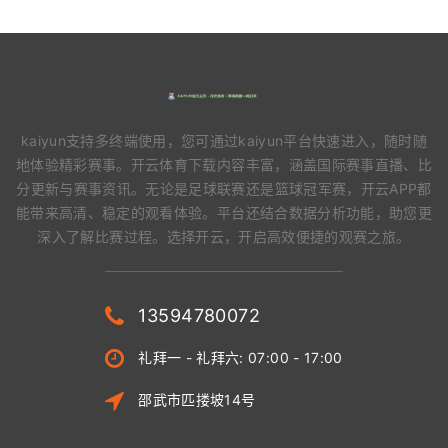
kaiyun支持多终端使用，您可通过kaiyun平台快速进入，随时随
地体验精彩赛事。开云体育下载内容丰富，涵盖国际赛事直播、比
分更新与赛事资讯。无论是足球联赛还是篮球冠军赛，开云APP都
能带来高清、稳定的观看体验。平台还结合数据分析功能，助您更
深入了解比赛过程。选择开云，开启高效便捷的观赛之旅。
13594780072
礼拜一 - 礼拜六: 07:00 - 17:00
邵武市匹搂坡14号