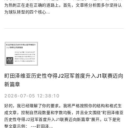
为热刺正在走在正确的道路上。首先，文章将分析图多尔坚持认
为球队转型的四个核心...
町田泽维亚历史性夺得J2冠军首度升入J1联赛迈向
新篇章
2026-07-05 12:38:10
好的，我已经理解了你的要求。我将严格按照你的结构和格式生
成文章，控制自然段数量和字数均衡，并且全文围绕“町田泽维亚
历史性夺得J2冠军首度升入J1联赛迈向新篇章”展开。以下是完
整文章示例： ---町田泽...