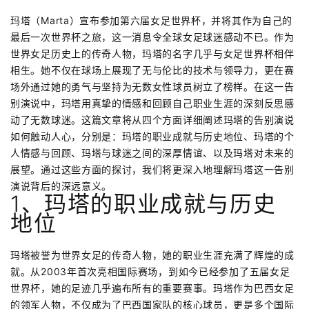
玛塔（Marta）宣布参加第六届女足世界杯，并将其作为自己的
最后一次世界杯之旅，这一消息令全球女足球迷感动不已。作为
世界女足历史上的传奇人物，玛塔的名字几乎与女足世界杯相伴
相生。她不仅在球场上展现了无与伦比的技术与领导力，更在赛
场外通过她的勇气与坚持为无数女性球员树立了榜样。在这一告
别演说中，玛塔用真挚的情感和回顾自己职业生涯的深刻反思感
动了无数球迷。这篇文章将从四个方面详细阐述玛塔的告别演说
如何触动人心，分别是：玛塔的职业成就与历史地位、玛塔的个
人情感与回顾、玛塔与球迷之间的深厚情谊、以及玛塔对未来的
展望。通过这些方面的探讨，我们将更深入地理解玛塔这一告别
演说背后的深远意义。
1、玛塔的职业成就与历史
地位
玛塔被誉为世界女足的传奇人物，她的职业生涯充满了辉煌的成
就。从2003年首次亮相国际赛场，到如今已经参加了五届女足
世界杯，她的足迹几乎遍布所有的重要赛事。玛塔作为巴西女足
的领军人物，不仅成为了巴西国家队的核心球员，更是多个国际