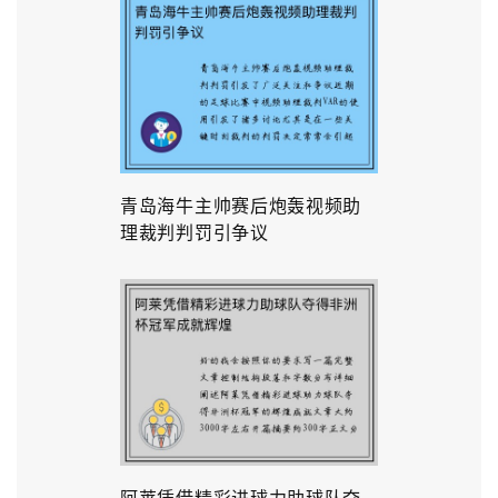
青岛海牛主帅赛后炮轰视频助
理裁判判罚引争议