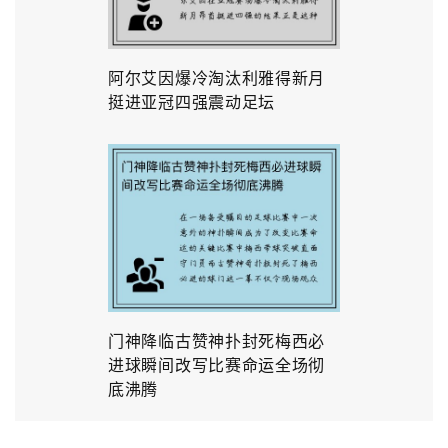
阿尔艾因爆冷淘汰利雅得新月
挺进亚冠四强震动足坛
门神降临古赞神扑封死梅西必
进球瞬间改写比赛命运全场彻
底沸腾