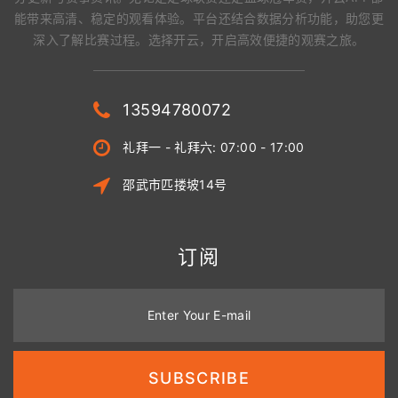
能带来高清、稳定的观看体验。平台还结合数据分析功能，助您更
深入了解比赛过程。选择开云，开启高效便捷的观赛之旅。
13594780072
礼拜一 - 礼拜六: 07:00 - 17:00
邵武市匹搂坡14号
订阅
Enter Your E-mail
SUBSCRIBE