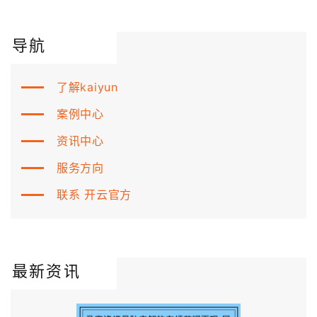
导航
了解kaiyun
案例中心
资讯中心
服务方向
联系 开云官方
最新资讯