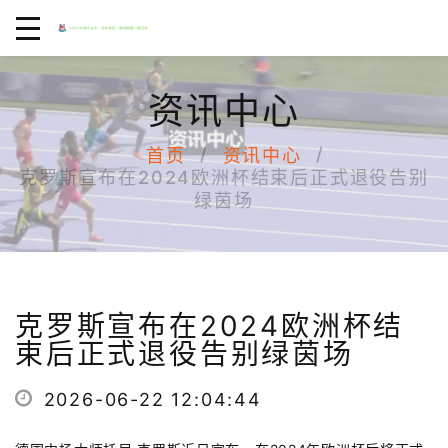
资讯中心
首页
资讯中心
克罗斯宣布在2024欧洲杯结束后正式退役告别
绿茵场
克罗斯宣布在2024欧洲杯结
束后正式退役告别绿茵场
2026-06-22 12:04:44