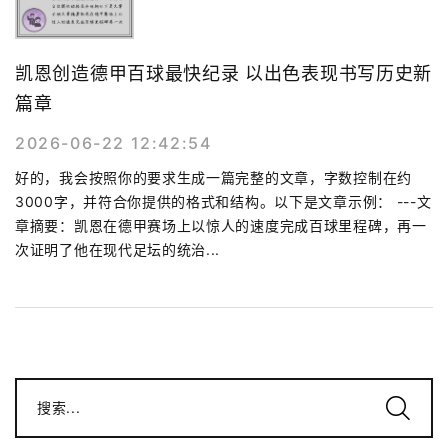
凯恩创造德甲百球最快纪录 以出色表现书写历史新
篇章
2026-06-22 12:42:54
好的，我会按照你的要求生成一篇完整的文章，字数控制在约
3000字，并符合你提供的格式和结构。以下是文章示例： ---文
章摘要：凯恩在德甲赛场上以惊人的速度完成百球里程碑，再一
次证明了他在现代足坛的统治...
搜索...