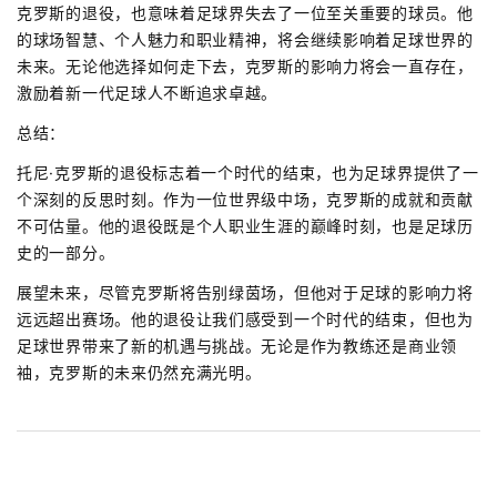
克罗斯的退役，也意味着足球界失去了一位至关重要的球员。他
的球场智慧、个人魅力和职业精神，将会继续影响着足球世界的
未来。无论他选择如何走下去，克罗斯的影响力将会一直存在，
激励着新一代足球人不断追求卓越。
总结：
托尼·克罗斯的退役标志着一个时代的结束，也为足球界提供了一
个深刻的反思时刻。作为一位世界级中场，克罗斯的成就和贡献
不可估量。他的退役既是个人职业生涯的巅峰时刻，也是足球历
史的一部分。
展望未来，尽管克罗斯将告别绿茵场，但他对于足球的影响力将
远远超出赛场。他的退役让我们感受到一个时代的结束，但也为
足球世界带来了新的机遇与挑战。无论是作为教练还是商业领
袖，克罗斯的未来仍然充满光明。