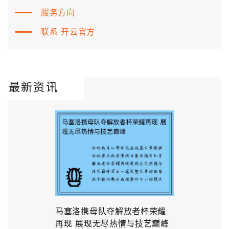
服务方向
联系 开云官方
最新资讯
马塞洛携母队夺解放者杯荣耀
再现 展现无尽热情与技艺巅峰