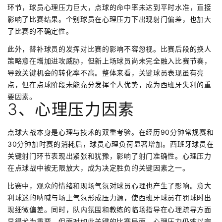
环节，球员心理压力巨大，点球的命中率未达到平时水准，直接
影响了比赛结果。个别球员在心理压力下出现射门偏差，也加大
了比赛的不确定性。
此外，替补球员的发挥对比赛的影响不容忽视。比赛后段的换人
策略意在增加进攻威胁，但新上场球员尚未完全融入比赛节奏，
导致关键机会的转化率不高。整体来看，关键球员表现虽有亮
点，但在点球阶段未能充分发挥个人优势，成为西班牙失利的重
要因素。
3、心理压力因素
点球大战本身是心理与技术的双重考验。在经历90分钟常规赛和
30分钟加时赛的消耗后，球员心理负荷显著增加。西班牙球员在
关键射门环节表现出紧张和犹豫，影响了射门准确性。心理压力
在点球战中被无限放大，成为决定胜负的关键因素之一。
比赛中，观众的情绪和现场气氛对球员心理也产生了影响。意大
利球迷的呐喊与场上气氛形成压力源，使西班牙球员在罚球时出
现细微偏差。同时，队内氛围和教练的临场指导在心理疏导方面
显得尤为重要，但面对如此关键的比赛局面，心理压力仍难以完