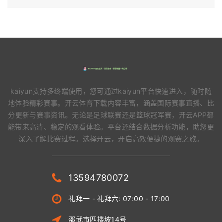
kaiyun支持多终端使用，您可通过kaiyun平台快速进入，随时随
地体验精彩赛事。开云体育下载内容丰富，涵盖国际赛事直播、比
分更新与赛事资讯。无论是足球联赛还是篮球冠军赛，开云APP都
能带来高清、稳定的观看体验。平台还结合数据分析功能，助您更
深入了解比赛过程。选择开云，开启高效便捷的观赛之旅。
13594780072
礼拜一 - 礼拜六: 07:00 - 17:00
邵武市匹搂坡14号