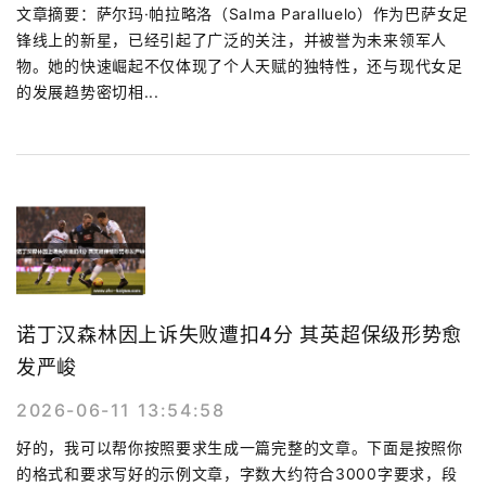
文章摘要：萨尔玛·帕拉略洛（Salma Paralluelo）作为巴萨女足
锋线上的新星，已经引起了广泛的关注，并被誉为未来领军人
物。她的快速崛起不仅体现了个人天赋的独特性，还与现代女足
的发展趋势密切相...
诺丁汉森林因上诉失败遭扣4分 其英超保级形势愈
发严峻
2026-06-11 13:54:58
好的，我可以帮你按照要求生成一篇完整的文章。下面是按照你
的格式和要求写好的示例文章，字数大约符合3000字要求，段