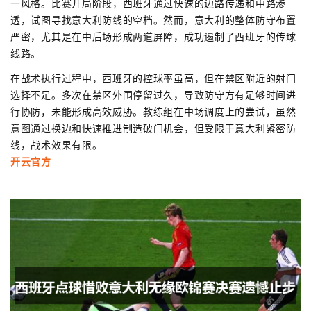
一风格。比赛开局阶段，西班牙通过快速的边路传递和中路渗
透，试图寻找意大利防线的空档。然而，意大利的整体防守布置
严密，尤其是在中后场形成两道屏障，成功遏制了西班牙的传球
线路。
在战术执行过程中，西班牙的控球率虽高，但在禁区附近的射门
选择不足。多次在禁区外围停留过久，导致防守方有足够时间进
行协防，未能形成高效威胁。教练组在中场调度上的尝试，虽然
意图通过换边和快速推进制造破门机会，但受限于意大利紧密防
线，战术效果有限。
开云官方