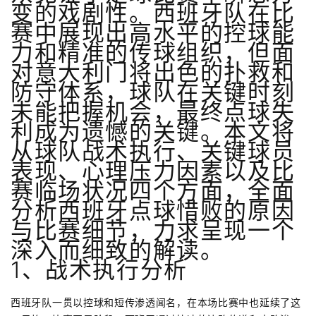
变的戏剧性。西班牙队在比
赛中展现出高水平的控球能
力和精准的传球组织，但面
对意大利门将出色的扑救和
防守体系，球队在关键时刻
未能把握机会，最终点球失
利成为遗憾的关键。本文将
从球队战术执行、关键球员
表现、心理压力因素以及比
赛临场状况四个方面，全面
分析西班牙点球惜败的原因
与比赛细节，力求呈现一个
深入而细致的解读。
1、战术执行分析
西班牙队一贯以控球和短传渗透闻名，在本场比赛中也延续了这